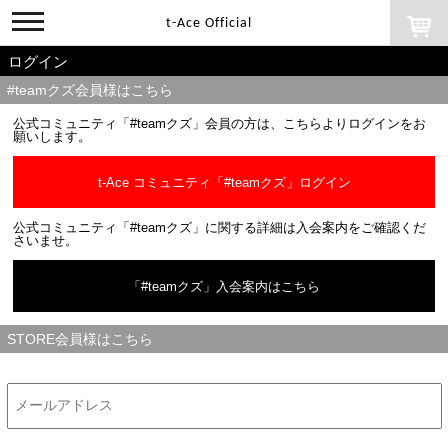
toggle
t-Ace Official
navigation
ログイン
#teamクズ会員様はこちら
公式コミュニティ「#teamクズ」会員の方は、こちらよりログインをお
願いします。
t-Ace コミュニティ「#teamクズ」ログイン
公式コミュニティ「#teamクズ」に関する詳細は入会案内をご確認くだ
さいませ。
「#teamクズ」入会案内はこちら
STORE会員様はこちら