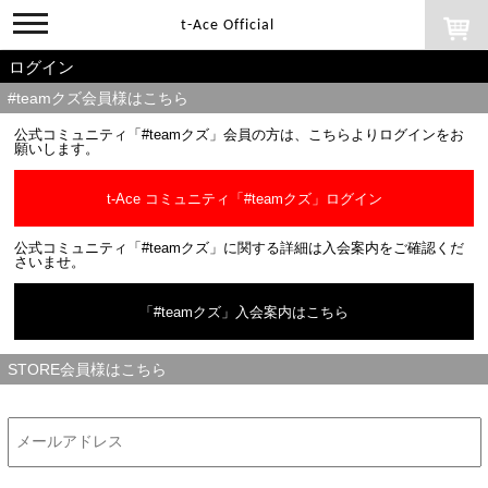
toggle
t-Ace Official
navigation
ログイン
#teamクズ会員様はこちら
公式コミュニティ「#teamクズ」会員の方は、こちらよりログインをお
願いします。
t-Ace コミュニティ「#teamクズ」ログイン
公式コミュニティ「#teamクズ」に関する詳細は入会案内をご確認くだ
さいませ。
「#teamクズ」入会案内はこちら
STORE会員様はこちら