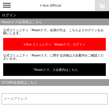
toggle
t-Ace Official
navigation
ログイン
#teamクズ会員様はこちら
公式コミュニティ「#teamクズ」会員の方は、こちらよりログインをお
願いします。
t-Ace コミュニティ「#teamクズ」ログイン
公式コミュニティ「#teamクズ」に関する詳細は入会案内をご確認くだ
さいませ。
「#teamクズ」入会案内はこちら
STORE会員様はこちら