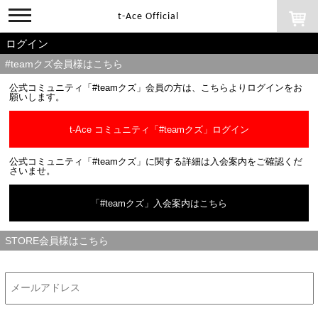
toggle
t-Ace Official
navigation
ログイン
#teamクズ会員様はこちら
公式コミュニティ「#teamクズ」会員の方は、こちらよりログインをお
願いします。
t-Ace コミュニティ「#teamクズ」ログイン
公式コミュニティ「#teamクズ」に関する詳細は入会案内をご確認くだ
さいませ。
「#teamクズ」入会案内はこちら
STORE会員様はこちら