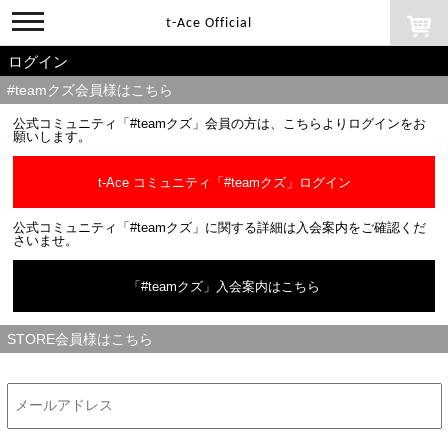
toggle
t-Ace Official
navigation
ログイン
#teamクズ会員様はこちら
公式コミュニティ「#teamクズ」会員の方は、こちらよりログインをお
願いします。
t-Ace コミュニティ「#teamクズ」ログイン
公式コミュニティ「#teamクズ」に関する詳細は入会案内をご確認くだ
さいませ。
「#teamクズ」入会案内はこちら
STORE会員様はこちら