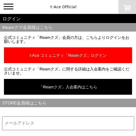
toggle
t-Ace Official
navigation
ログイン
#teamクズ会員様はこちら
公式コミュニティ「#teamクズ」会員の方は、こちらよりログインをお
願いします。
t-Ace コミュニティ「#teamクズ」ログイン
公式コミュニティ「#teamクズ」に関する詳細は入会案内をご確認くだ
さいませ。
「#teamクズ」入会案内はこちら
STORE会員様はこちら