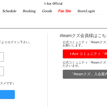
t-Ace Official
Schedule
Booking
Goods
Fan Site
StoreLogin
#teamクズ会員様はこち
下よりログイン下さい。
公式コミュニティ「#teamク
お願いします。
t-Ace コミュニティ「
公式コミュニティ「#teamク
ださいませ。
「#teamクズ」入会
スメです）