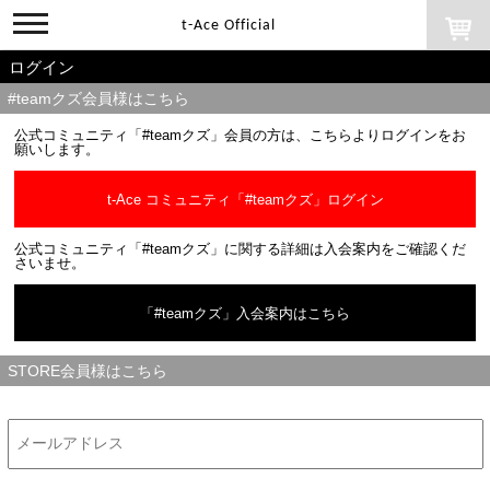
toggle
t-Ace Official
navigation
ログイン
#teamクズ会員様はこちら
公式コミュニティ「#teamクズ」会員の方は、こちらよりログインをお
願いします。
t-Ace コミュニティ「#teamクズ」ログイン
公式コミュニティ「#teamクズ」に関する詳細は入会案内をご確認くだ
さいませ。
「#teamクズ」入会案内はこちら
STORE会員様はこちら