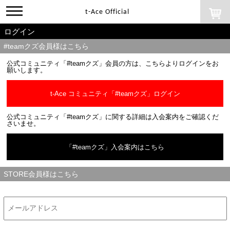
toggle
t-Ace Official
navigation
ログイン
#teamクズ会員様はこちら
公式コミュニティ「#teamクズ」会員の方は、こちらよりログインをお
願いします。
t-Ace コミュニティ「#teamクズ」ログイン
公式コミュニティ「#teamクズ」に関する詳細は入会案内をご確認くだ
さいませ。
「#teamクズ」入会案内はこちら
STORE会員様はこちら