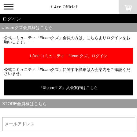
toggle
t-Ace Official
navigation
ログイン
#teamクズ会員様はこちら
公式コミュニティ「#teamクズ」会員の方は、こちらよりログインをお
願いします。
t-Ace コミュニティ「#teamクズ」ログイン
公式コミュニティ「#teamクズ」に関する詳細は入会案内をご確認くだ
さいませ。
「#teamクズ」入会案内はこちら
STORE会員様はこちら