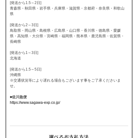
[発送から1.5～2日]
青森県・秋田県・岩手県・兵庫県・滋賀県・京都府・奈良県・和歌山
県
[発送から2～3日]
鳥取県・岡山県・島根県・広島県・山口県・香川県・徳島県・愛媛
県・高知県・大分県・宮崎県・福岡県・熊本県・鹿児島県・佐賀県・
長崎県
[発送から1～3日]
北海道
[発送から1.5～5日]
沖縄県
※交通状況等により遅れる場合もございます事をご了承くださいま
せ。
■佐川急便
https://www.sagawa-exp.co.jp/