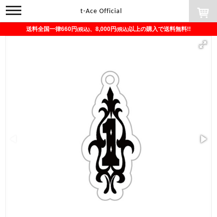
toggle
t-Ace Official
navigation
送料全国一律660円
、8,000円
以上の購入で送料無料!!
(税込)
(税込)