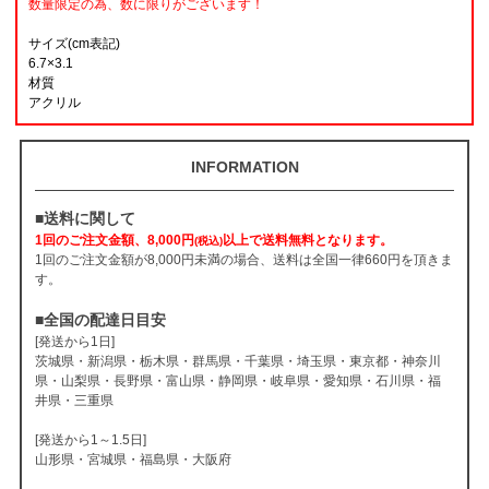
数量限定の為、数に限りがございます！
サイズ(cm表記)
6.7×3.1
材質
アクリル
INFORMATION
■送料に関して
1回のご注文金額、8,000円
以上で送料無料となります。
(税込)
1回のご注文金額が8,000円未満の場合、送料は全国一律660円を頂きま
す。
■全国の配達日目安
[発送から1日]
茨城県・新潟県・栃木県・群馬県・千葉県・埼玉県・東京都・神奈川
県・山梨県・長野県・富山県・静岡県・岐阜県・愛知県・石川県・福
井県・三重県
[発送から1～1.5日]
山形県・宮城県・福島県・大阪府