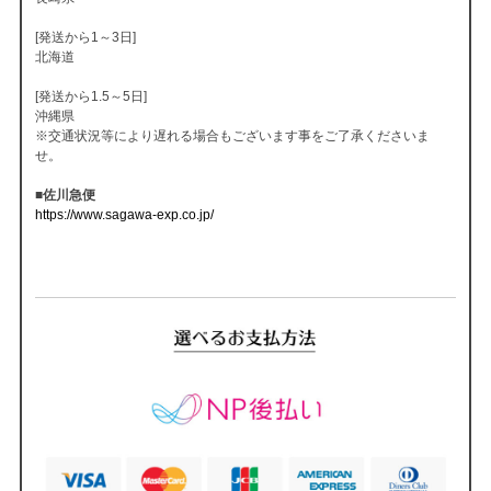
[発送から1～3日]
北海道
[発送から1.5～5日]
沖縄県
※交通状況等により遅れる場合もございます事をご了承くださいま
せ。
■佐川急便
https://www.sagawa-exp.co.jp/