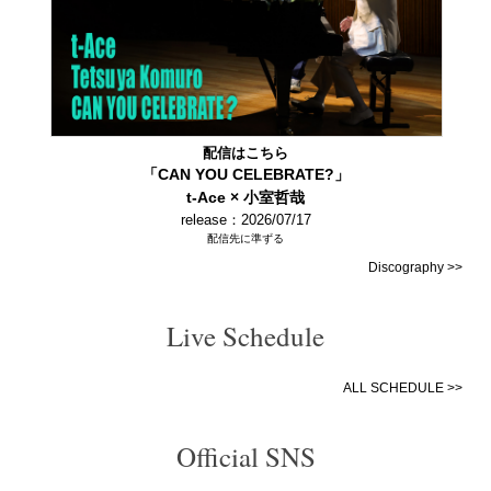
配信はこちら
「CAN YOU CELEBRATE?」
t-Ace × 小室哲哉
release：2026/07/17
配信先に準ずる
Discography >>
Live Schedule
ALL SCHEDULE >>
Official SNS