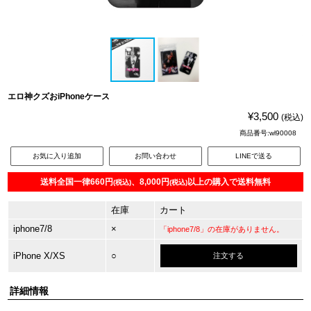
エロ神クズおiPhoneケース
¥3,500
(税込)
商品番号:wl90008
お気に入り追加
お問い合わせ
LINEで送る
送料全国一律660円
、8,000円
以上の購入で送料無料
(税込)
(税込)
在庫
カート
iphone7/8
×
「iphone7/8」の在庫がありません。
iPhone X/XS
○
注文する
詳細情報