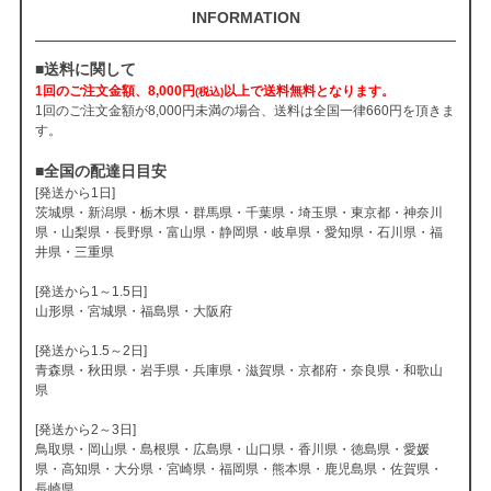
INFORMATION
■送料に関して
1回のご注文金額、8,000円
以上で送料無料となります。
(税込)
1回のご注文金額が8,000円未満の場合、送料は全国一律660円を頂きま
す。
■全国の配達日目安
[発送から1日]
茨城県・新潟県・栃木県・群馬県・千葉県・埼玉県・東京都・神奈川
県・山梨県・長野県・富山県・静岡県・岐阜県・愛知県・石川県・福
井県・三重県
[発送から1～1.5日]
山形県・宮城県・福島県・大阪府
[発送から1.5～2日]
青森県・秋田県・岩手県・兵庫県・滋賀県・京都府・奈良県・和歌山
県
[発送から2～3日]
鳥取県・岡山県・島根県・広島県・山口県・香川県・徳島県・愛媛
県・高知県・大分県・宮崎県・福岡県・熊本県・鹿児島県・佐賀県・
長崎県