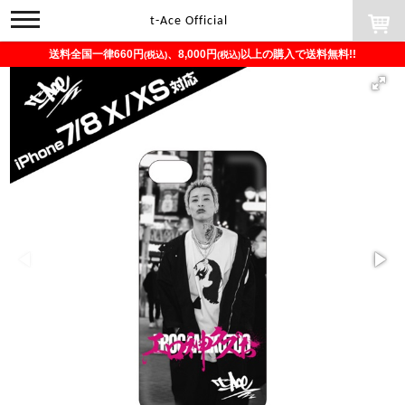
toggle
t-Ace Official
navigation
送料全国一律660円
、8,000円
以上の購入で送料無料!!
(税込)
(税込)