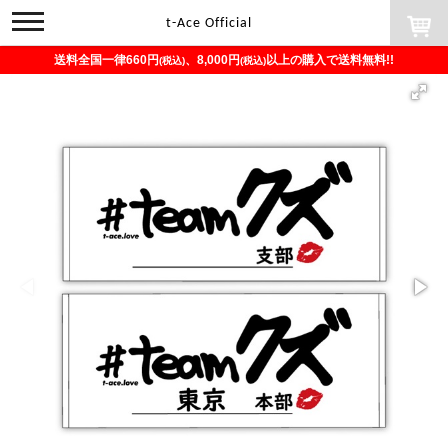
toggle
t-Ace Official
navigation
送料全国一律660円
、8,000円
以上の購入で送料無料!!
(税込)
(税込)