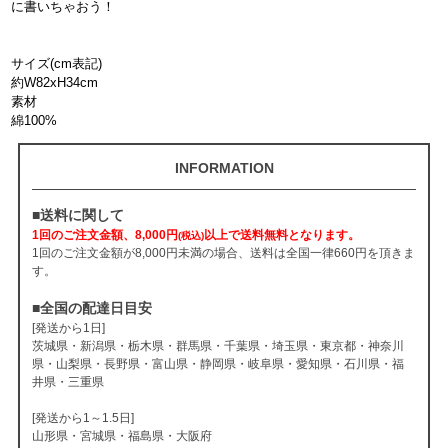
に書いちゃおう！
サイズ(cm表記)
約W82xH34cm
素材
綿100%
INFORMATION
■送料に関して
1回のご注文金額、8,000円
以上で送料無料となります。
(税込)
1回のご注文金額が8,000円未満の場合、送料は全国一律660円を頂きま
す。
■全国の配達日目安
[発送から1日]
茨城県・新潟県・栃木県・群馬県・千葉県・埼玉県・東京都・神奈川
県・山梨県・長野県・富山県・静岡県・岐阜県・愛知県・石川県・福
井県・三重県
[発送から1～1.5日]
山形県・宮城県・福島県・大阪府