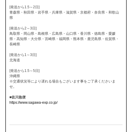
[発送から1.5～2日]
青森県・秋田県・岩手県・兵庫県・滋賀県・京都府・奈良県・和歌山
県
[発送から2～3日]
鳥取県・岡山県・島根県・広島県・山口県・香川県・徳島県・愛媛
県・高知県・大分県・宮崎県・福岡県・熊本県・鹿児島県・佐賀県・
長崎県
[発送から1～3日]
北海道
[発送から1.5～5日]
沖縄県
※交通状況等により遅れる場合もございます事をご了承くださいま
せ。
■佐川急便
https://www.sagawa-exp.co.jp/