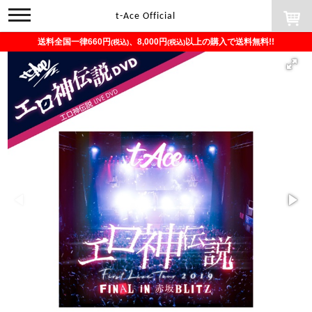
toggle
t-Ace Official
navigation
送料全国一律660円
、8,000円
以上の購入で送料無料!!
(税込)
(税込)