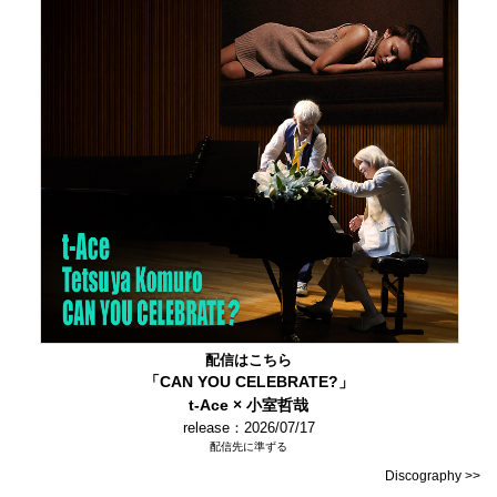
配信はこちら
「CAN YOU CELEBRATE?」
t-Ace × 小室哲哉
release：2026/07/17
配信先に準ずる
Discography >>