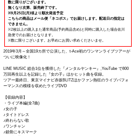
数に限りがございます。
無くなり次第、販売終了です。
※9月25日(月)頃より順次発送予定
こちらの商品はメール便「ネコポス」でお届けします。配送日の指定は
できません。
※2枚以上の購入また通常商品(予約商品含め)と同時に購入した場合佐川
急便でのお届けとなります。
※数に限りございます。お早めにお買い求めくださいませ。
2019年3月～全国19カ所で公演した、t-Ace初のワンマンライブツアーが
ついに映像化！
LINE MUSIC 総合1位を獲得した『メンタルヤンキー』,YouTube で800
万回再生以上を記録した『女の子』ほかヒット曲を収録。
ツアー最終日、東京マイナビ赤坂BLITZほかファン熱狂のライブパフォ
ーマンスの模様を収めたライブDVD
【収録内容】
・ライブ本編(全7曲)
♪女の子
♪タイトドレス
♪終わらない歌
♪ワンチャン
♪鎖骨にキスマーク