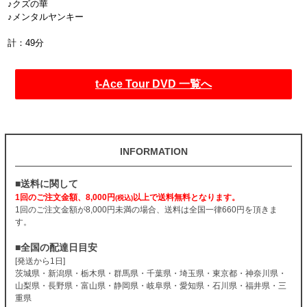
♪クズの華
♪メンタルヤンキー
計：49分
t-Ace Tour DVD 一覧へ
INFORMATION
■送料に関して
1回のご注文金額、8,000円
以上で送料無料となります。
(税込)
1回のご注文金額が8,000円未満の場合、送料は全国一律660円を頂きま
す。
■全国の配達日目安
[発送から1日]
茨城県・新潟県・栃木県・群馬県・千葉県・埼玉県・東京都・神奈川県・
山梨県・長野県・富山県・静岡県・岐阜県・愛知県・石川県・福井県・三
重県