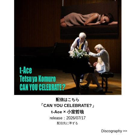
配信はこちら
「CAN YOU CELEBRATE?」
t-Ace × 小室哲哉
release：2026/07/17
配信先に準ずる
Discography >>