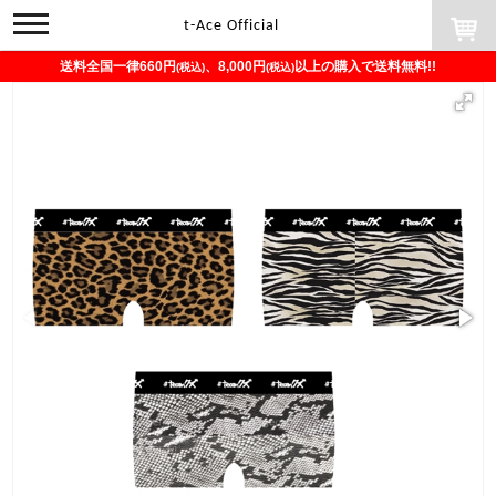
toggle
t-Ace Official
navigation
送料全国一律660円
、8,000円
以上の購入で送料無料!!
(税込)
(税込)