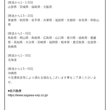
[発送から1～1.5日]
山形県・宮城県・福島県・大阪府
[発送から1.5～2日]
青森県・秋田県・岩手県・兵庫県・滋賀県・京都府・奈良県・和歌山
県
[発送から2～3日]
鳥取県・岡山県・島根県・広島県・山口県・香川県・徳島県・愛媛
県・高知県・大分県・宮崎県・福岡県・熊本県・鹿児島県・佐賀県・
長崎県
[発送から1～3日]
北海道
[発送から1.5～5日]
沖縄県
※交通状況等により遅れる場合もございます事をご了承くださいま
せ。
■佐川急便
https://www.sagawa-exp.co.jp/