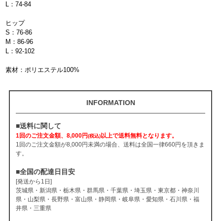
L：74-84
ヒップ
S：76-86
M：86-96
L：92-102
素材：ポリエステル100%
INFORMATION
■送料に関して
1回のご注文金額、8,000円
以上で送料無料となります。
(税込)
1回のご注文金額が8,000円未満の場合、送料は全国一律660円を頂きま
す。
■全国の配達日目安
[発送から1日]
茨城県・新潟県・栃木県・群馬県・千葉県・埼玉県・東京都・神奈川
県・山梨県・長野県・富山県・静岡県・岐阜県・愛知県・石川県・福
井県・三重県