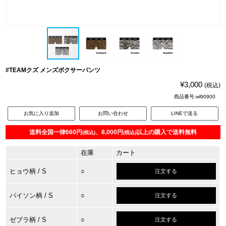
#TEAMクズ メンズボクサーパンツ
¥3,000
(税込)
商品番号:wl90900
お気に入り追加
お問い合わせ
LINEで送る
送料全国一律660円
、8,000円
以上の購入で送料無料
(税込)
(税込)
在庫
カート
ヒョウ柄
/ S
○
注文する
パイソン柄
/ S
○
注文する
ゼブラ柄
/ S
○
注文する