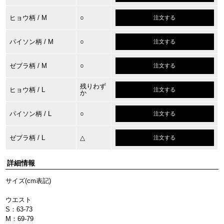
ヒョウ柄
/ M
○
注文する
パイソン柄
/ M
○
注文する
ゼブラ柄
/ M
○
注文する
残りわず
ヒョウ柄
/ L
注文する
か
パイソン柄
/ L
○
注文する
ゼブラ柄
/ L
△
注文する
詳細情報
サイズ(cm表記)
ウエスト
S：63-73
M：69-79