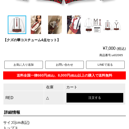
【クズの華コスチューム4点セット】
¥7,000
(税込)
商品番号:ut02065
お気に入り追加
お問い合わせ
LINEで送る
送料全国一律660円
、8,000円
以上の購入で送料無料
(税込)
(税込)
在庫
カート
RED
△
注文する
詳細情報
サイズ(cm表記)
トップス