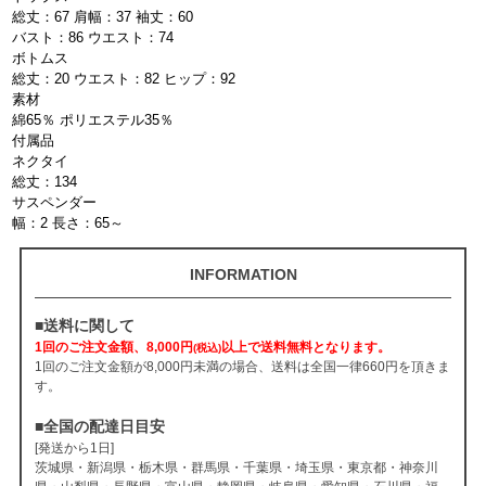
総丈：67 肩幅：37 袖丈：60
バスト：86 ウエスト：74
ボトムス
総丈：20 ウエスト：82 ヒップ：92
素材
綿65％ ポリエステル35％
付属品
ネクタイ
総丈：134
サスペンダー
幅：2 長さ：65～
INFORMATION
■送料に関して
1回のご注文金額、8,000円
以上で送料無料となります。
(税込)
1回のご注文金額が8,000円未満の場合、送料は全国一律660円を頂きま
す。
■全国の配達日目安
[発送から1日]
茨城県・新潟県・栃木県・群馬県・千葉県・埼玉県・東京都・神奈川