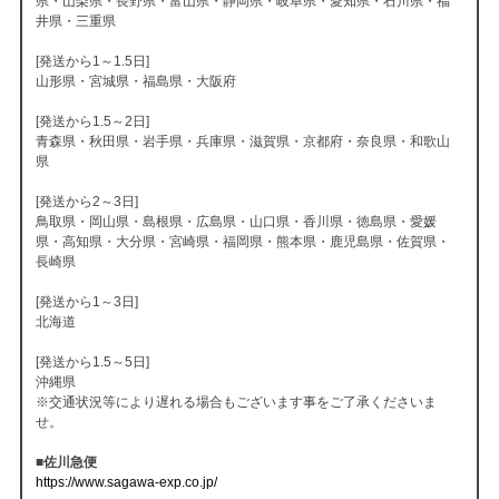
県・山梨県・長野県・富山県・静岡県・岐阜県・愛知県・石川県・福
井県・三重県
[発送から1～1.5日]
山形県・宮城県・福島県・大阪府
[発送から1.5～2日]
青森県・秋田県・岩手県・兵庫県・滋賀県・京都府・奈良県・和歌山
県
[発送から2～3日]
鳥取県・岡山県・島根県・広島県・山口県・香川県・徳島県・愛媛
県・高知県・大分県・宮崎県・福岡県・熊本県・鹿児島県・佐賀県・
長崎県
[発送から1～3日]
北海道
[発送から1.5～5日]
沖縄県
※交通状況等により遅れる場合もございます事をご了承くださいま
せ。
■佐川急便
https://www.sagawa-exp.co.jp/