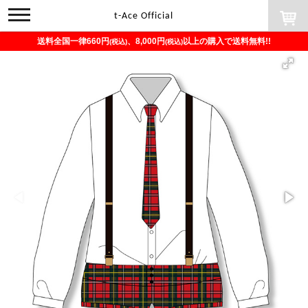
toggle
t-Ace Official
navigation
送料全国一律660円
、8,000円
以上の購入で送料無料!!
(税込)
(税込)