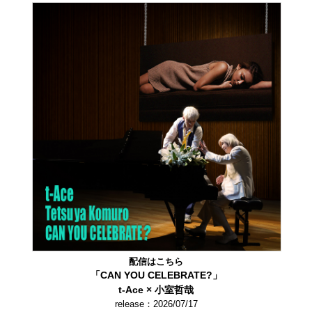
配信はこちら
「CAN YOU CELEBRATE?」
t-Ace × 小室哲哉
release：2026/07/17