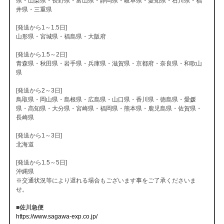
県・山梨県・長野県・富山県・静岡県・岐阜県・愛知県・石川県・福
井県・三重県
[発送から1～1.5日]
山形県・宮城県・福島県・大阪府
[発送から1.5～2日]
青森県・秋田県・岩手県・兵庫県・滋賀県・京都府・奈良県・和歌山
県
[発送から2～3日]
鳥取県・岡山県・島根県・広島県・山口県・香川県・徳島県・愛媛
県・高知県・大分県・宮崎県・福岡県・熊本県・鹿児島県・佐賀県・
長崎県
[発送から1～3日]
北海道
[発送から1.5～5日]
沖縄県
※交通状況等により遅れる場合もございます事をご了承くださいま
せ。
■佐川急便
https://www.sagawa-exp.co.jp/