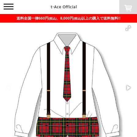
toggle
t-Ace Official
navigation
送料全国一律660円
、8,000円
以上の購入で送料無料!!
(税込)
(税込)