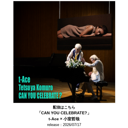
配信はこちら
「CAN YOU CELEBRATE?」
t-Ace × 小室哲哉
release：2026/07/17