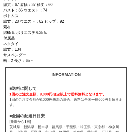
総丈：67 肩幅：37 袖丈：60
バスト：86 ウエスト：74
ボトムス
総丈：20 ウエスト：82 ヒップ：92
素材
綿65％ ポリエステル35％
付属品
ネクタイ
総丈：134
サスペンダー
幅：2 長さ：65～
INFORMATION
■送料に関して
1回のご注文金額、8,000円
以上で送料無料となります。
(税込)
1回のご注文金額が8,000円未満の場合、送料は全国一律660円を頂きま
す。
■全国の配達日目安
[発送から1日]
茨城県・新潟県・栃木県・群馬県・千葉県・埼玉県・東京都・神奈川