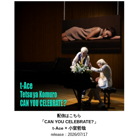
配信はこちら
「CAN YOU CELEBRATE?」
t-Ace × 小室哲哉
release：2026/07/17