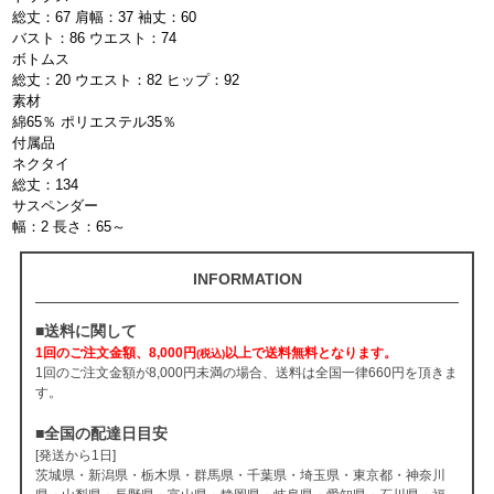
総丈：67 肩幅：37 袖丈：60
バスト：86 ウエスト：74
ボトムス
総丈：20 ウエスト：82 ヒップ：92
素材
綿65％ ポリエステル35％
付属品
ネクタイ
総丈：134
サスペンダー
幅：2 長さ：65～
INFORMATION
■送料に関して
1回のご注文金額、8,000円
以上で送料無料となります。
(税込)
1回のご注文金額が8,000円未満の場合、送料は全国一律660円を頂きま
す。
■全国の配達日目安
[発送から1日]
茨城県・新潟県・栃木県・群馬県・千葉県・埼玉県・東京都・神奈川