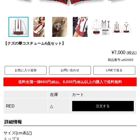
【クズの華コスチューム4点セット】
¥7,000
(税込)
商品番号:ut02065
お気に入り追加
お問い合わせ
LINEで送る
送料全国一律660円
、8,000円
以上の購入で送料無料
(税込)
(税込)
在庫
カート
RED
△
注文する
詳細情報
サイズ(cm表記)
トップス