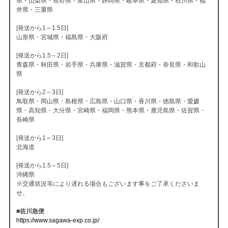
県・山梨県・長野県・富山県・静岡県・岐阜県・愛知県・石川県・福
井県・三重県
[発送から1～1.5日]
山形県・宮城県・福島県・大阪府
[発送から1.5～2日]
青森県・秋田県・岩手県・兵庫県・滋賀県・京都府・奈良県・和歌山
県
[発送から2～3日]
鳥取県・岡山県・島根県・広島県・山口県・香川県・徳島県・愛媛
県・高知県・大分県・宮崎県・福岡県・熊本県・鹿児島県・佐賀県・
長崎県
[発送から1～3日]
北海道
[発送から1.5～5日]
沖縄県
※交通状況等により遅れる場合もございます事をご了承くださいま
せ。
■佐川急便
https://www.sagawa-exp.co.jp/