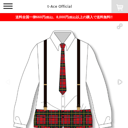
toggle
t-Ace Official
navigation
送料全国一律660円
、8,000円
以上の購入で送料無料!!
(税込)
(税込)