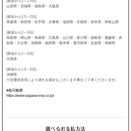
[発送から1～1.5日]
山形県・宮城県・福島県・大阪府
[発送から1.5～2日]
青森県・秋田県・岩手県・兵庫県・滋賀県・京都府・奈良県・和歌山県
[発送から2～3日]
鳥取県・岡山県・島根県・広島県・山口県・香川県・徳島県・愛媛県・高
知県・大分県・宮崎県・福岡県・熊本県・鹿児島県・佐賀県・長崎県
[発送から1～3日]
北海道
[発送から1.5～5日]
沖縄県
※交通状況等により遅れる場合もございます事をご了承くださいませ。
■佐川急便
https://www.sagawa-exp.co.jp/