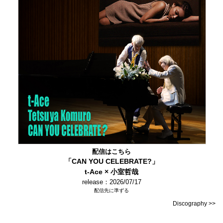
配信はこちら
「CAN YOU CELEBRATE?」
t-Ace × 小室哲哉
release：2026/07/17
配信先に準ずる
Discography >>