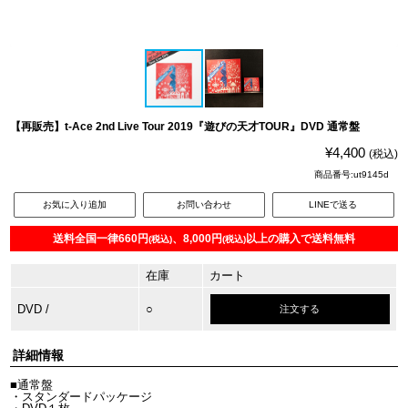
【再販売】t-Ace 2nd Live Tour 2019『遊びの天才TOUR』DVD 通常盤
¥4,400
(税込)
商品番号:ut9145d
お気に入り追加
お問い合わせ
LINEで送る
送料全国一律660円
、8,000円
以上の購入で送料無料
(税込)
(税込)
在庫
カート
DVD
/
○
注文する
詳細情報
■通常盤
・スタンダードパッケージ