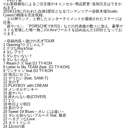
・DVD１枚
※お客様都合によるご注文後のキャンセル･商品変更･追加注文はできか
ねます｡
2019/11/8に行われた自身2度目となるワンマンツアー@新木場Studio
Coastの模様を完全収録。
「エロ神ランド」と称したエンターテイメントか凝縮されたステージは
圧巻。
「超ヤバい」「PORSCHEでKISS」などの代表曲の数々に加え、豪華ゲ
ストも登場した唯一無二のt-Aceワールドを詰め込んだ110分となってお
ります。
＜収録内容＞遊びの天才TOUR
1 Opening?クズじゃん？
2 クズなRockStar
4 ダレブラ?
5 ダレかいない？
6 ダレもいねえ
7 #teamクズ feat.DJ TY-KOH
8 Letter to My TEAM (feat. DJ TY-KOH)
9 ワンチャン feat.DJ TY-KOH
10 地元にセフレ
11 ヤリたい (feat. SAMI-T)
12 女の子
13 PLAYBOY with CREAM
14 メンタルヤンキー
15 超ヤバい
16 終わらない歌(COVER)
17 1つ
18 昨日より明日
19 君のママ
20 Sweet 19 Blues～オレ には遠い～
21 ダレも知らないブルース feat. 般若
22 ヘタクソなLove
23 タイトドレス
24 12cmの肩