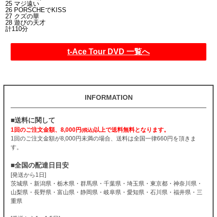
25 マジ遠い
26 PORSCHEでKISS
27 クズの華
28 遊びの天才
計110分
t-Ace Tour DVD 一覧へ
INFORMATION
■送料に関して
1回のご注文金額、8,000円
以上で送料無料となります。
(税込)
1回のご注文金額が8,000円未満の場合、送料は全国一律660円を頂きま
す。
■全国の配達日目安
[発送から1日]
茨城県・新潟県・栃木県・群馬県・千葉県・埼玉県・東京都・神奈川県・
山梨県・長野県・富山県・静岡県・岐阜県・愛知県・石川県・福井県・三
重県