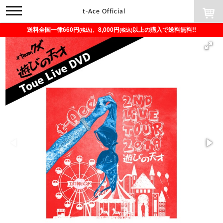
toggle
t-Ace Official
navigation
送料全国一律660円
、8,000円
以上の購入で送料無料!!
(税込)
(税込)