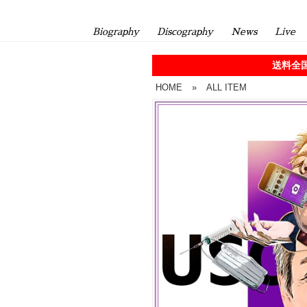
Biography
Discography
News
Live
送料全国
HOME
»
ALL ITEM