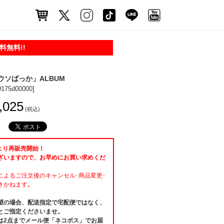
無料!!
ウソばっか」ALBUM
9175d00000]
,025
(税込)
8時より再販売開始！
ざいますので、お早めにお買い求めくだ
によるご注文後のキャンセル･商品変更･
きかねます｡
望の場合、配送指定で宅配便ではなく、
とご指定くださいませ。
は2点までメール便「ネコポス」でお届