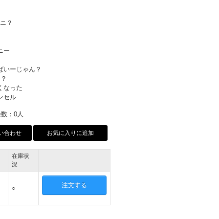
ナニ？
ニー
えばいーじゃん？
う？
よくなった
ンセル
数：0人
い合わせ
お気に入りに追加
在庫状
況
注文する
○