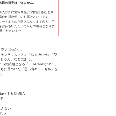
送日の指定はできません。
購入以外に通常商品(予約商品含め)と同
場合佐川急便でのお届けとなります。
カートまとめた購入になりますのと、予
をお待ちいただいてからの出荷となりま
了承くださいませ。
「ウソばっか」。
キラキラ忘レテ」「ねぇBarbie」「や
ーじゃん」などに加え、
ISSの続編となる「FERRARIでKISS」
立ちに基づいた「思い出キャンセル」な
録。
taxx T & CIMBA
レテ
う返さない
ISS