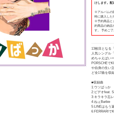
けします。配
※アルバムの
時に購入した
※予約商品と
約商品の納品
す。 予めご
13枚目となる
人気シングル「
めちゃえばい
PORSCHEでK
や自身の生い
ど全17曲を収
■収録曲
1:ウソばっか
2:ビデオfeat. S
3:キラキラ忘
4:ねぇBarbie
5:LINEはも
6:FERRARIでK