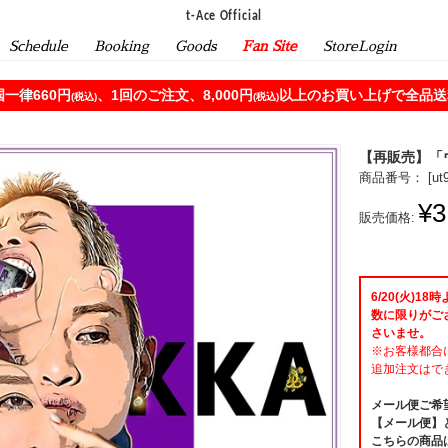
t-Ace Official
Schedule
Booking
Goods
Fan Site
StoreLogin
一律660円
、1回のご注文、8,000円
以上のお買い上げで全品送料
(税込)
(税込)
【再販売】「
商品番号： [
ut
¥3
販売価格:
6/20(火)1
数に限りがご
さいませ。
※お客様都合
追加注文はで
メール便ご希
【メール便】
こちらの商品