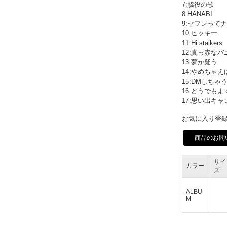
7:脇役の歌
8:HANABI
9:セフレって
10:ヒッキー
11:Hi stalkers
12:真っ赤なバ
13:夢か疑う
14:やめちゃ
15:DMしちゃ
16:どうでも
17:思い出キャ
お気に入り登録
商品のお問
サイ
カラー
ズ
ALBU
M