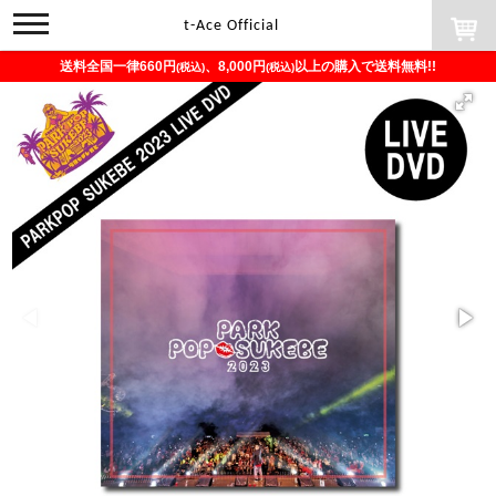
toggle
t-Ace Official
navigation
送料全国一律660円
、8,000円
以上の購入で送料無料!!
(税込)
(税込)