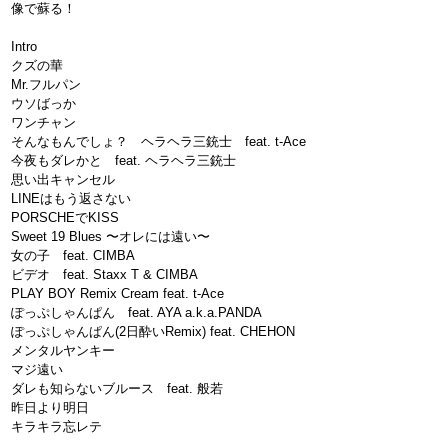
像で蘇る！
Intro
クズの華
Mr.フルパン
ウソばっか
ワンチャン
そんなもんでしょ？ ヘラヘラ三銃士 feat. t-Ace
今夜もダレかと feat. ヘラヘラ三銃士
思い出キャンセル
LINEはもう返さない
PORSCHEでKISS
Sweet 19 Blues 〜オレには遠い〜
女の子 feat. CIMBA
ビデオ feat. Staxx T & CIMBA
PLAY BOY Remix Cream feat. t-Ace
ぽっぷしゃんぱん feat. AYA a.k.a.PANDA
ぽっぷしゃんぱん(2日酔いRemix) feat. CHEHON
メンタルヤンキー
マジ遠い
ダレも知らないブルース feat. 般若
昨日より明日
キラキラ忘レテ