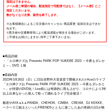
指定はできません。
メール便ご希望の場合、配送指定で宅配便ではなく、【メール便】とご
指定くださいませ。
数がなくなり次第、販売を終了します。
※お客様都合によるご注文後のキャンセル･商品変更･追加注文はできか
ねます｡
※悪天候や交通事情等により配送遅延が発生する場合がございます。
ご不便をお掛けしますが､何卒ご了承下さいませ｡
■商品詳細
・「エロ神クズお Presents PARK POP SUKEBE 2023 ～今夜もダレか
と～」DVD １枚
■収録内容
2023年3月26日（日）に日比谷野外大音楽堂で開催されたt-Aceのライブ
「エロ神クズお Presents PARK POP SUKEBE 2023 ～今夜もダレかと
～」が待望のDVD化！Live前には奇跡的に雨も上がり、コロナにより3年
以上出来なかった飲んで歌って踊れるライブ完全復活！
般若やAYA a.k.a.PANDA、CHEHON、CIMBA、CREAM、DJ KEKKE、
ヘラヘラ三銃士といったFRIENDSとともに過ごしたあの奇跡の1日が映