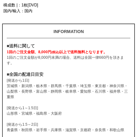
構成数 |：1枚[DVD]
国内/輸入：国内
INFORMATION
■送料に関して
1回のご注文金額、8,000円
以上で送料無料となります。
(税込)
1回のご注文金額が8,000円未満の場合、送料は全国一律660円を頂きま
す。
■全国の配達日目安
[発送から1日]
茨城県・新潟県・栃木県・群馬県・千葉県・埼玉県・東京都・神奈川県・
山梨県・長野県・富山県・静岡県・岐阜県・愛知県・石川県・福井県・三
重県
[発送から1～1.5日]
山形県・宮城県・福島県・大阪府
[発送から1.5～2日]
青森県・秋田県・岩手県・兵庫県・滋賀県・京都府・奈良県・和歌山県