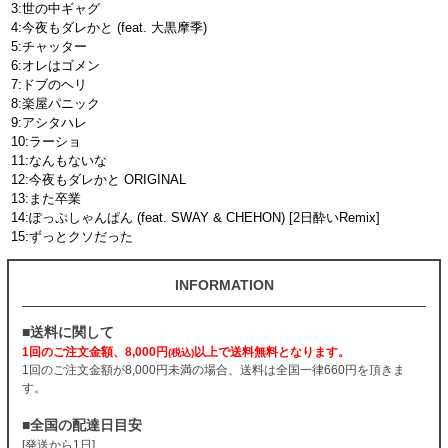
3:世の中ギャグ
4:今夜もダレかと (feat. 大黒摩季)
5:チャッター
6:オレはゴメン
7:ドブのヘリ
8:楽屋パニック
9:アシタハレ
10:ラーショ
11:なんもないな
12:今夜もダレかと ORIGINAL
13:また卒業
14:ぽっぷしゃんぱん (feat. SWAY & CHEHON) [2日酔いRemix]
15:ずっとクソだった
INFORMATION
■送料に関して
1回のご注文金額、8,000円
以上で送料無料となります。
(税込)
1回のご注文金額が8,000円未満の場合、送料は全国一律660円を頂きま
す。
■全国の配達日目安
[発送から1日]