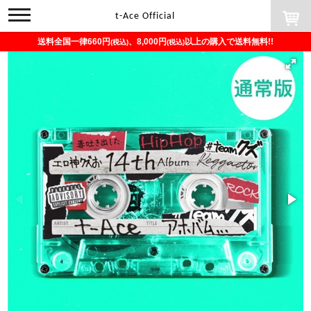
toggle
t-Ace Official
navigation
送料全国一律660円
、8,000円
以上の購入で送料無料!!
(税込)
(税込)