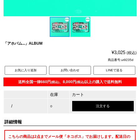
「アホバム...」ALBUM
¥3,025
(税込)
商品番号:ut9235d
お気に入り追加
お問い合わせ
LINEで送る
送料全国一律660円
、8,000円
以上の購入で送料無料
(税込)
(税込)
在庫
カート
/
○
注文する
詳細情報
こちらの商品は2点までメール便「ネコポス」でお届けします。配送日の