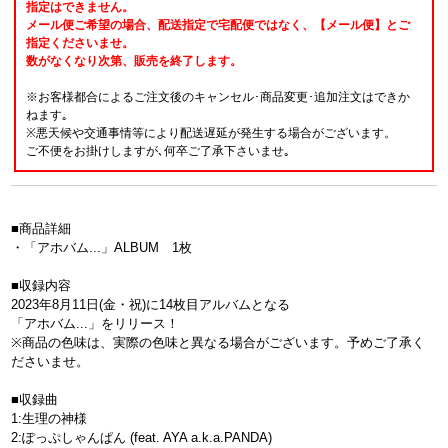
指定はできません。
メール便ご希望の場合、配送指定で宅配便ではなく、【メール便】とご
指定くださいませ。
数がなくなり次第、販売を終了します。
※お客様都合によるご注文後のキャンセル･商品変更･追加注文はできか
ねます｡
※悪天候や交通事情等により配送遅延が発生する場合がございます。
ご不便をお掛けしますが､何卒ご了承下さいませ｡
■商品詳細
・「アホバム...」ALBUM 1枚
■収録内容
2023年8月11日(金・祝)に14枚目アルバムとなる
「アホバム...」をリリース！
※商品の色味は、実際の色味と異なる場合がございます。予めご了承く
ださいませ。
■収録曲
1:生理の神様
2:ぽっぷしゃんぱん (feat. AYA a.k.a.PANDA)