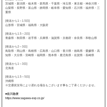
茨城県・新潟県・栃木県・群馬県・千葉県・埼玉県・東京都・神奈川県・
山梨県・長野県・富山県・静岡県・岐阜県・愛知県・石川県・福井県・三
重県
[発送から1～1.5日]
山形県・宮城県・福島県・大阪府
[発送から1.5～2日]
青森県・秋田県・岩手県・兵庫県・滋賀県・京都府・奈良県・和歌山県
[発送から2～3日]
鳥取県・岡山県・島根県・広島県・山口県・香川県・徳島県・愛媛県・高
知県・大分県・宮崎県・福岡県・熊本県・鹿児島県・佐賀県・長崎県
[発送から1～3日]
北海道
[発送から1.5～5日]
沖縄県
※交通状況等により遅れる場合もございます事をご了承くださいませ。
■佐川急便
https://www.sagawa-exp.co.jp/