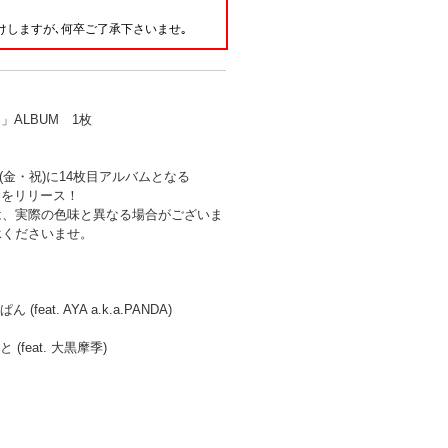
。
けしますが､何卒ご了承下さいませ｡
.」ALBUM 1枚
1日(金・祝)に14枚目アルバムとなる
.」をリリース！
は、実際の色味と異なる場合がございま
承くださいませ。
(feat. AYA a.k.a.PANDA)
 (feat. 大黒摩季)