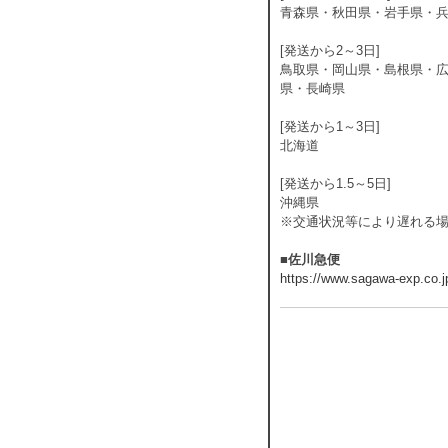
青森県・秋田県・岩手県・
[発送から2～3日]
鳥取県・岡山県・島根県・
県・長崎県
[発送から1～3日]
北海道
[発送から1.5～5日]
沖縄県
※交通状況等により遅れる
■佐川急便
https://www.sagawa-exp.co.j