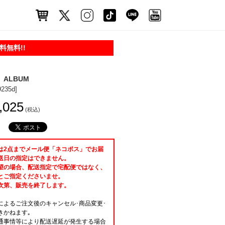
無料!!
」ALBUM
9235d]
,025
(税込)
は2点までメール便「ネコポス」でお届
送日の指定はできません。
望の場合、配送指定で宅配便ではなく、
とご指定くださいませ。
次第、販売を終了します。
によるご注文後のキャンセル･商品変更･
きかねます｡
通事情等により配送遅延が発生する場合