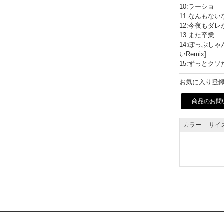
10:ラーショ
11:なんもない
12:今夜もダレか
13:また卒業
14:ぽっぷしゃんぱ
いRemix]
15:ずっとクソ
お気に入り登録
商品のお問
カラー
サイ