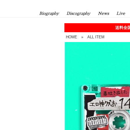
Biography
Discography
News
Live
送料全国
HOME
»
ALL ITEM