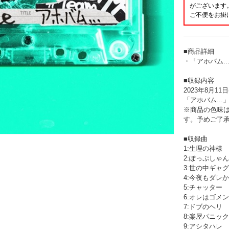
がございます
ご不便をお掛
■商品詳細
・「アホバム..
■収録内容
2023年8月1
「アホバム..
※商品の色味
す。予めご了
■収録曲
1:生理の神様
2:ぽっぷしゃんぱん 
3:世の中ギャグ
4:今夜もダレかと
5:チャッター
6:オレはゴメン
7:ドブのヘリ
8:楽屋パニック
9:アシタハレ