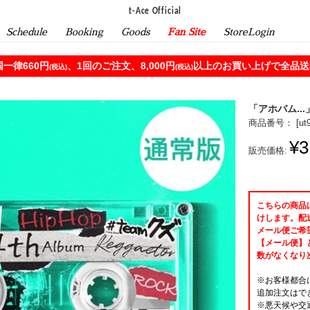
t-Ace Official
Schedule
Booking
Goods
Fan Site
StoreLogin
一律660円
、1回のご注文、8,000円
以上のお買い上げで全品送料
(税込)
(税込)
「アホバム...
商品番号： [
ut
¥3
販売価格:
こちらの商品
けします。配
メール便ご希
【メール便】
数がなくなり
※お客様都合
追加注文はで
※悪天候や交