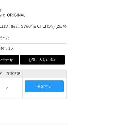
な
と ORIGINAL
ん (feat. SWAY & CHEHON) [2日酔
だった
数：1人
い合わせ
お気に入りに追加
ズ
在庫状況
注文する
○