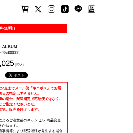
無料!!
」ALBUM
9235d00000]
,025
(税込)
は2点までメール便「ネコポス」でお届
送日の指定はできません。
望の場合、配送指定で宅配便ではなく、
とご指定くださいませ。
次第、販売を終了します。
によるご注文後のキャンセル･商品変更･
きかねます｡
通事情等により配送遅延が発生する場合