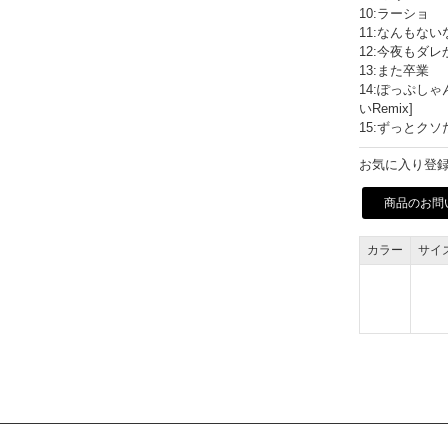
10:ラーショ
11:なんもない
12:今夜もダレか
13:また卒業
14:ぽっぷしゃんぱ
いRemix]
15:ずっとクソ
お気に入り登録
商品のお問
カラー
サイ