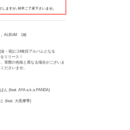
。
けしますが､何卒ご了承下さいませ｡
.」ALBUM 1枚
1日(金・祝)に14枚目アルバムとなる
.」をリリース！
は、実際の色味と異なる場合がございま
承くださいませ。
(feat. AYA a.k.a.PANDA)
 (feat. 大黒摩季)