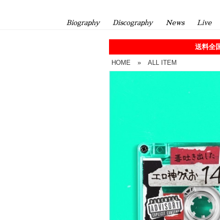
Biography
Discography
News
Live
送料全国
HOME
»
ALL ITEM