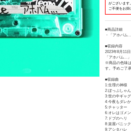
がございます
ご不便をお掛
■商品詳細
・「アホバム..
■収録内容
2023年8月1
「アホバム..
※商品の色味
す。予めご了
■収録曲
1:生理の神様
2:ぽっぷしゃんぱん 
3:世の中ギャグ
4:今夜もダレかと
5:チャッター
6:オレはゴメン
7:ドブのヘリ
8:楽屋パニック
9:アシタハレ