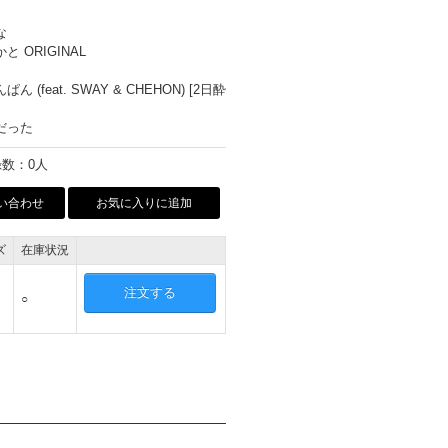
な
と ORIGINAL
ん (feat. SWAY & CHEHON) [2日酔
だった
数：0人
い合わせ
お気に入りに追加
ズ
在庫状況
注文する
○