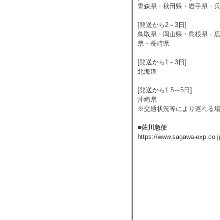
青森県・秋田県・岩手県・
[発送から2～3日]
鳥取県・岡山県・島根県・
県・長崎県
[発送から1～3日]
北海道
[発送から1.5～5日]
沖縄県
※交通状況等により遅れる
■佐川急便
https://www.sagawa-exp.co.j