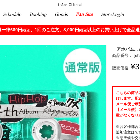
t-Ace Official
Schedule
Booking
Goods
Fan Site
StoreLogin
一律660円
、1回のご注文、8,000円
以上のお買い上げで全品送料
(税込)
(税込)
「アホバム...
商品番号： [
ut
¥3
販売価格:
こちらの商品
けします。配
メール便ご希
【メール便】
数がなくなり
※お客様都合
追加注文はで
※悪天候や交