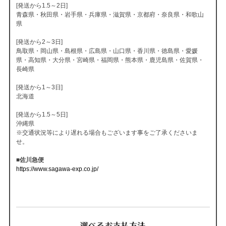
[発送から1.5～2日]
青森県・秋田県・岩手県・兵庫県・滋賀県・京都府・奈良県・和歌山
県
[発送から2～3日]
鳥取県・岡山県・島根県・広島県・山口県・香川県・徳島県・愛媛
県・高知県・大分県・宮崎県・福岡県・熊本県・鹿児島県・佐賀県・
長崎県
[発送から1～3日]
北海道
[発送から1.5～5日]
沖縄県
※交通状況等により遅れる場合もございます事をご了承くださいま
せ。
■佐川急便
https://www.sagawa-exp.co.jp/