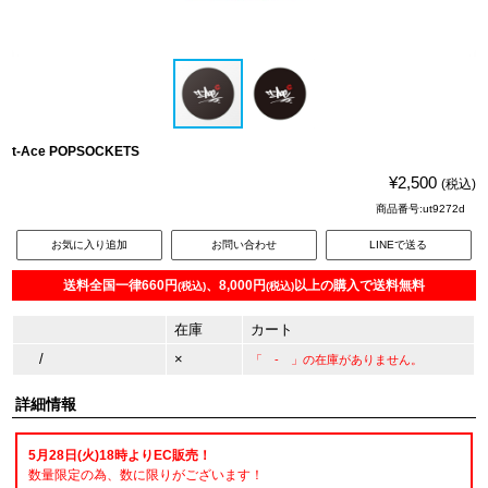
t-Ace POPSOCKETS
¥2,500
(税込)
商品番号:ut9272d
お気に入り追加
お問い合わせ
LINEで送る
送料全国一律660円
、8,000円
以上の購入で送料無料
(税込)
(税込)
在庫
カート
/
×
「 - 」の在庫がありません。
詳細情報
5月28日(火)18時よりEC販売！
数量限定の為、数に限りがございます！