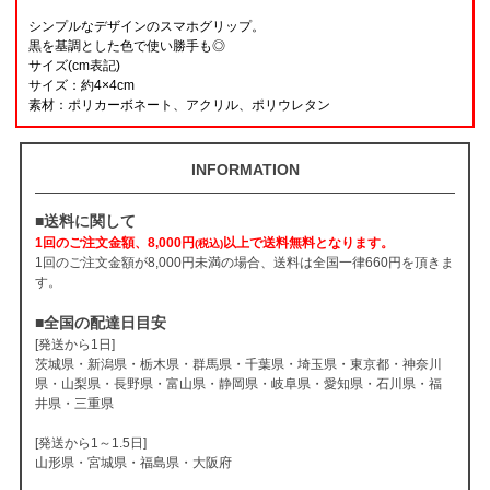
シンプルなデザインのスマホグリップ。
黒を基調とした色で使い勝手も◎
サイズ(cm表記)
サイズ：約4×4cm
素材：ポリカーボネート、アクリル、ポリウレタン
INFORMATION
■送料に関して
1回のご注文金額、8,000円
以上で送料無料となります。
(税込)
1回のご注文金額が8,000円未満の場合、送料は全国一律660円を頂きま
す。
■全国の配達日目安
[発送から1日]
茨城県・新潟県・栃木県・群馬県・千葉県・埼玉県・東京都・神奈川
県・山梨県・長野県・富山県・静岡県・岐阜県・愛知県・石川県・福
井県・三重県
[発送から1～1.5日]
山形県・宮城県・福島県・大阪府