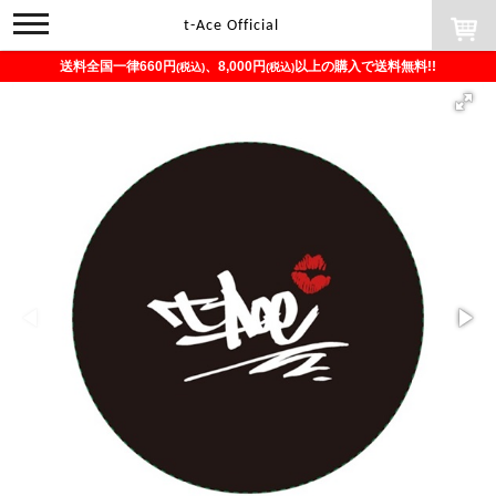
toggle
t-Ace Official
navigation
送料全国一律660円
、8,000円
以上の購入で送料無料!!
(税込)
(税込)