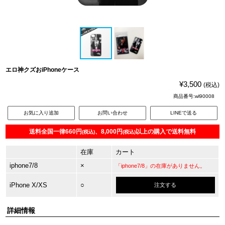
エロ神クズおiPhoneケース
¥3,500
(税込)
商品番号:wl90008
お気に入り追加
お問い合わせ
LINEで送る
送料全国一律660円
、8,000円
以上の購入で送料無料
(税込)
(税込)
在庫
カート
iphone7/8
×
「iphone7/8」の在庫がありません。
iPhone X/XS
○
注文する
詳細情報