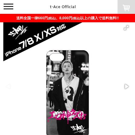
toggle
t-Ace Official
navigation
送料全国一律660円
、8,000円
以上の購入で送料無料!!
(税込)
(税込)