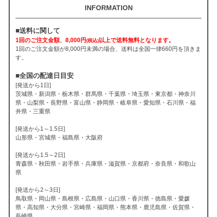
INFORMATION
■送料に関して
1回のご注文金額、8,000円
以上で送料無料となります。
(税込)
1回のご注文金額が8,000円未満の場合、送料は全国一律660円を頂きま
す。
■全国の配達日目安
[発送から1日]
茨城県・新潟県・栃木県・群馬県・千葉県・埼玉県・東京都・神奈川
県・山梨県・長野県・富山県・静岡県・岐阜県・愛知県・石川県・福
井県・三重県
[発送から1～1.5日]
山形県・宮城県・福島県・大阪府
[発送から1.5～2日]
青森県・秋田県・岩手県・兵庫県・滋賀県・京都府・奈良県・和歌山
県
[発送から2～3日]
鳥取県・岡山県・島根県・広島県・山口県・香川県・徳島県・愛媛
県・高知県・大分県・宮崎県・福岡県・熊本県・鹿児島県・佐賀県・
長崎県