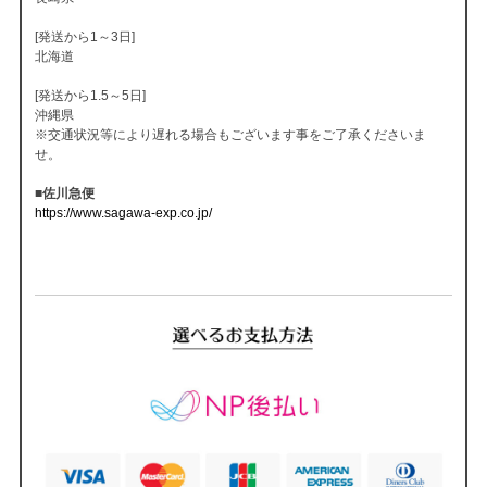
[発送から1～3日]
北海道
[発送から1.5～5日]
沖縄県
※交通状況等により遅れる場合もございます事をご了承くださいま
せ。
■佐川急便
https://www.sagawa-exp.co.jp/