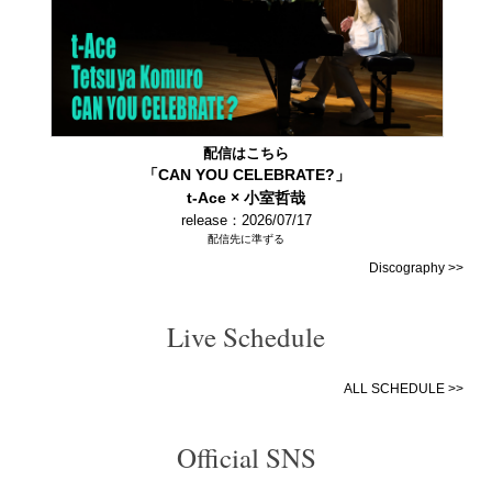
配信はこちら
「CAN YOU CELEBRATE?」
t-Ace × 小室哲哉
release：2026/07/17
配信先に準ずる
Discography >>
Live Schedule
ALL SCHEDULE >>
Official SNS