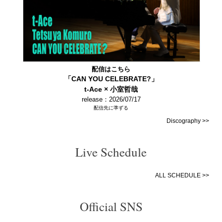
配信はこちら
「CAN YOU CELEBRATE?」
t-Ace × 小室哲哉
release：2026/07/17
配信先に準ずる
Discography >>
Live Schedule
ALL SCHEDULE >>
Official SNS