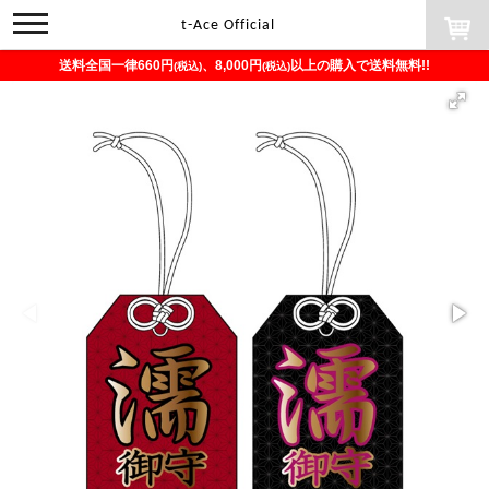
toggle
t-Ace Official
navigation
送料全国一律660円
、8,000円
以上の購入で送料無料!!
(税込)
(税込)