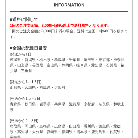
INFORMATION
■送料に関して
1回のご注文金額、8,000円
以上で送料無料となります。
(税込)
1回のご注文金額が8,000円未満の場合、送料は全国一律660円を頂きま
す。
■全国の配達日目安
[発送から1日]
茨城県・新潟県・栃木県・群馬県・千葉県・埼玉県・東京都・神奈川
県・山梨県・長野県・富山県・静岡県・岐阜県・愛知県・石川県・福
井県・三重県
[発送から1～1.5日]
山形県・宮城県・福島県・大阪府
[発送から1.5～2日]
青森県・秋田県・岩手県・兵庫県・滋賀県・京都府・奈良県・和歌山
県
[発送から2～3日]
鳥取県・岡山県・島根県・広島県・山口県・香川県・徳島県・愛媛
県・高知県・大分県・宮崎県・福岡県・熊本県・鹿児島県・佐賀県・
長崎県