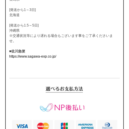
[発送から1～3日]
北海道
[発送から1.5～5日]
沖縄県
※交通状況等により遅れる場合もございます事をご了承くださいま
せ。
■佐川急便
https://www.sagawa-exp.co.jp/