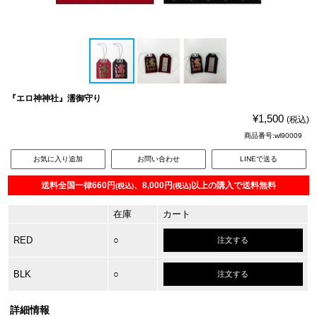
『エロ神神社』濡御守り
¥1,500
(税込)
商品番号:wl90009
お気に入り追加
お問い合わせ
LINEで送る
送料全国一律660円
、8,000円
以上の購入で送料無料
(税込)
(税込)
在庫
カート
RED
○
注文する
BLK
○
注文する
詳細情報