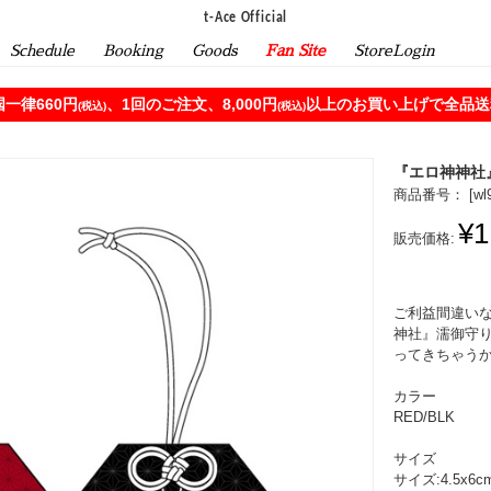
t-Ace Official
Schedule
Booking
Goods
Fan Site
StoreLogin
一律660円
、1回のご注文、8,000円
以上のお買い上げで全品送料
(税込)
(税込)
『エロ神神社
商品番号： [
wl
¥1
販売価格:
ご利益間違い
神社』濡御守
ってきちゃう
カラー
RED/BLK
サイズ
サイズ:4.5x6c