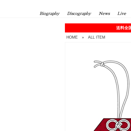
Biography
Discography
News
Live
送料全国
HOME
»
ALL ITEM