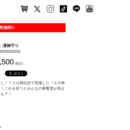
無料!!
』濡御守り
9000930000]
,500
(税込)
なし！？エロ神伝説で登場した『エロ神
り！これを持つとみんなの興奮度が高ま
かも？！
m