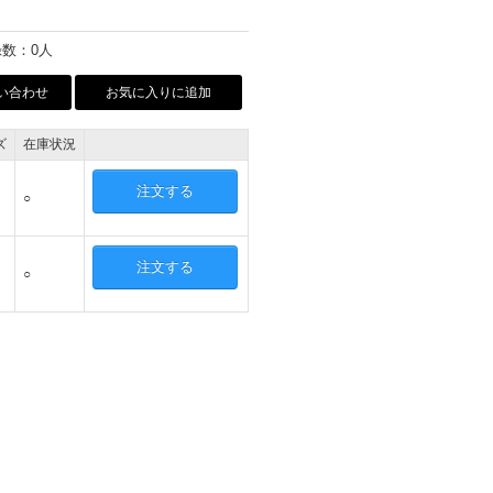
数：0人
い合わせ
お気に入りに追加
ズ
在庫状況
注文する
○
注文する
○