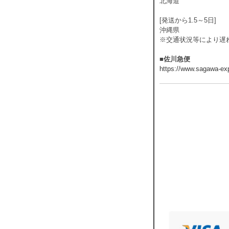
北海道
[発送から1.5～5日]
沖縄県
※交通状況等により遅
■佐川急便
https://www.sagawa-exp