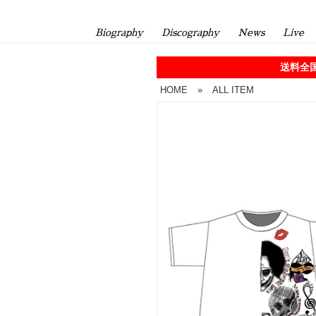
Biography
Discography
News
Live
送料全国
HOME
»
ALL ITEM