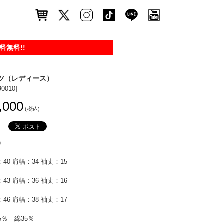
無料!!
ツ（レディース）
90010]
,000
(税込)
)
40 肩幅：34 袖丈：15
43 肩幅：36 袖丈：16
46 肩幅：38 袖丈：17
5％ 綿35％