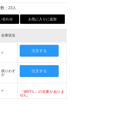
数：23人
い合わせ
お気に入りに追加
在庫状況
注文する
○
注文する
残りわず
か
×
「WHT-L」の在庫がありま
せん。