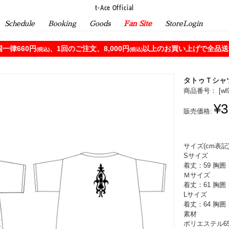
t-Ace Official
Schedule
Booking
Goods
Fan Site
StoreLogin
一律660円
、1回のご注文、8,000円
以上のお買い上げで全品送料
(税込)
(税込)
タトゥＴシャ
商品番号： [
wl
¥3
販売価格:
サイズ(cm表記
Sサイズ
着丈：59 胸囲：
Ｍサイズ
着丈：61 胸囲：
Lサイズ
着丈：64 胸囲：
素材
ポリエステル6