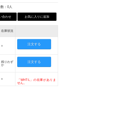
数：0人
い合わせ
お気に入りに追加
在庫状況
注文する
○
注文する
残りわず
か
×
「WHT-L」の在庫がありま
せん。