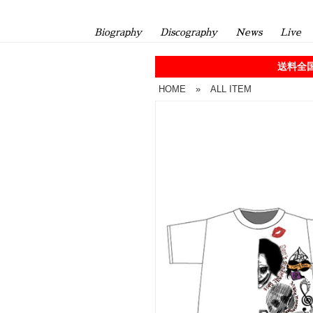
Biography
Discography
News
Live
送料全国
HOME
»
ALL ITEM