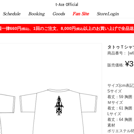
t-Ace Official
Schedule
Booking
Goods
Fan Site
StoreLogin
一律660円
、1回のご注文、8,000円
以上のお買い上げで全品送料
(税込)
(税込)
タトゥＴシャ
商品番号： [
wl
¥3
販売価格:
サイズ(cm表記
Sサイズ
着丈：59 胸囲：
Ｍサイズ
着丈：61 胸囲：
Lサイズ
着丈：64 胸囲：
素材
ポリエステル6