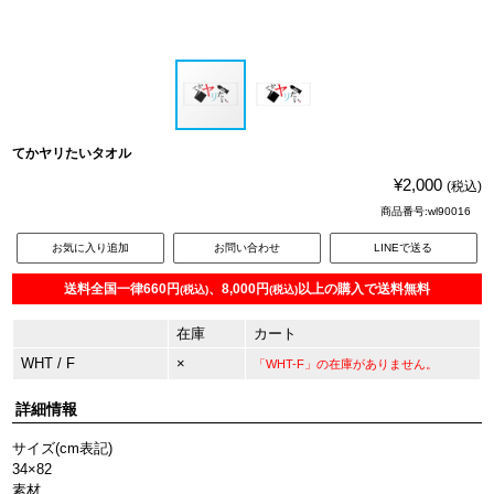
てかヤリたいタオル
¥2,000
(税込)
商品番号:wl90016
お気に入り追加
お問い合わせ
LINEで送る
送料全国一律660円
、8,000円
以上の購入で送料無料
(税込)
(税込)
在庫
カート
WHT
/ F
×
「WHT-F」の在庫がありません。
詳細情報
サイズ(cm表記)
34×82
素材