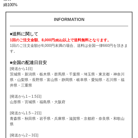
綿100%
INFORMATION
■送料に関して
1回のご注文金額、8,000円
以上で送料無料となります。
(税込)
1回のご注文金額が8,000円未満の場合、送料は全国一律660円を頂きま
す。
■全国の配達日目安
[発送から1日]
茨城県・新潟県・栃木県・群馬県・千葉県・埼玉県・東京都・神奈川
県・山梨県・長野県・富山県・静岡県・岐阜県・愛知県・石川県・福
井県・三重県
[発送から1～1.5日]
山形県・宮城県・福島県・大阪府
[発送から1.5～2日]
青森県・秋田県・岩手県・兵庫県・滋賀県・京都府・奈良県・和歌山
県
[発送から2～3日]