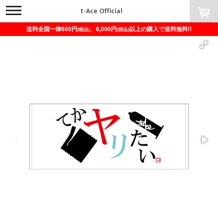
toggle
t-Ace Official
navigation
送料全国一律660円
、8,000円
以上の購入で送料無料!!
(税込)
(税込)