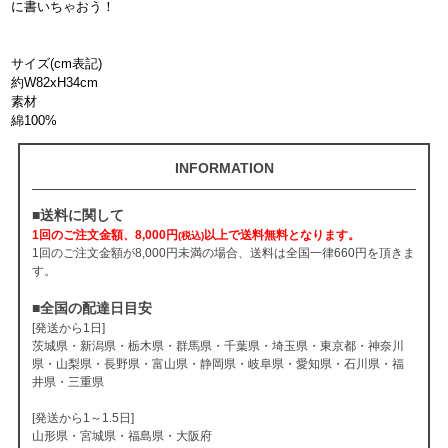
に書いちゃおう！
サイズ(cm表記)
約W82xH34cm
素材
綿100%
INFORMATION
■送料に関して
1回のご注文金額、8,000円
以上で送料無料となります。
(税込)
1回のご注文金額が8,000円未満の場合、送料は全国一律660円を頂きま
す。
■全国の配達日目安
[発送から1日]
茨城県・新潟県・栃木県・群馬県・千葉県・埼玉県・東京都・神奈川
県・山梨県・長野県・富山県・静岡県・岐阜県・愛知県・石川県・福
井県・三重県
[発送から1～1.5日]
山形県・宮城県・福島県・大阪府