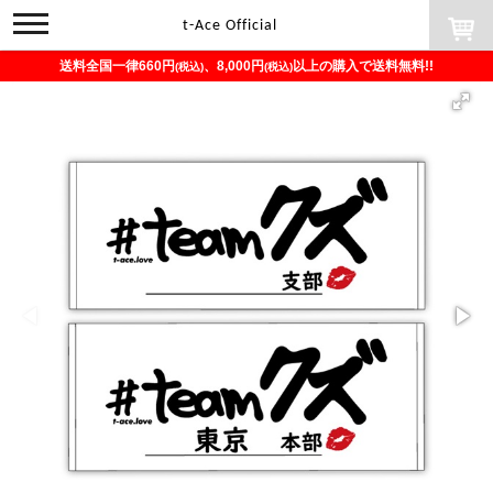
toggle
t-Ace Official
navigation
送料全国一律660円
、8,000円
以上の購入で送料無料!!
(税込)
(税込)