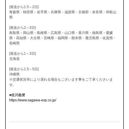
[発送から1.5～2日]
青森県・秋田県・岩手県・兵庫県・滋賀県・京都府・奈良県・和歌山
県
[発送から2～3日]
鳥取県・岡山県・島根県・広島県・山口県・香川県・徳島県・愛媛
県・高知県・大分県・宮崎県・福岡県・熊本県・鹿児島県・佐賀県・
長崎県
[発送から1～3日]
北海道
[発送から1.5～5日]
沖縄県
※交通状況等により遅れる場合もございます事をご了承くださいま
せ。
■佐川急便
https://www.sagawa-exp.co.jp/