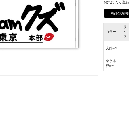
お気に入り登録
商品のお問
サ
カラー
イ
ズ
支部ver.
東京本
部ver.