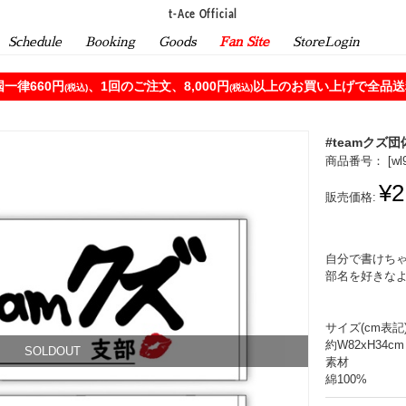
t-Ace Official
Schedule
Booking
Goods
Fan Site
StoreLogin
一律660円
、1回のご注文、8,000円
以上のお買い上げで全品送料
(税込)
(税込)
#teamクズ
商品番号： [
wl
¥2
販売価格:
自分で書けちゃ
部名を好きな
サイズ(cm表記
約W82xH34cm
SOLDOUT
素材
綿100%