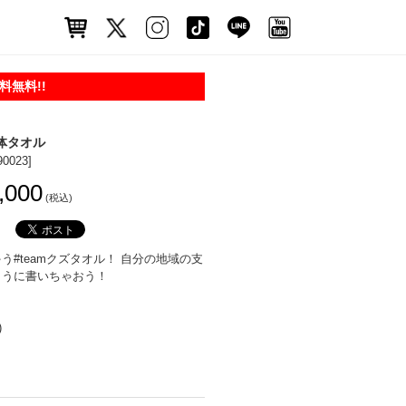
無料!!
団体タオル
90023]
,000
(税込)
う#teamクズタオル！ 自分の地域の支
ように書いちゃおう！
)