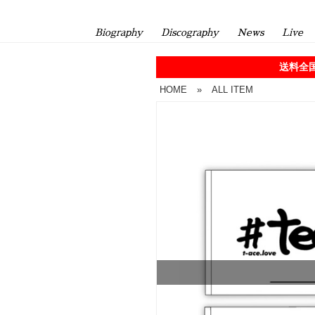
Biography
Discography
News
Live
送料全国
HOME
»
ALL ITEM