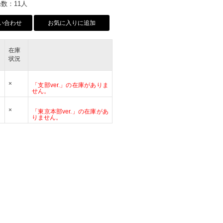
数：11人
い合わせ
お気に入りに追加
在庫
状況
×
「支部ver.」の在庫がありま
せん。
×
「東京本部ver.」の在庫があ
りません。