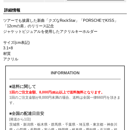
詳細情報
ツアーでも披露した新曲「クズなRockStar」「PORSCHEでKISS」
「12cmの肩」のリリース記念
ジャケットビジュアルを使用したアクリルキーホルダー
サイズ(cm表記)
3.1×8
材質
アクリル
INFORMATION
■送料に関して
1回のご注文金額、8,000円
以上で送料無料となります。
(税込)
1回のご注文金額が8,000円未満の場合、送料は全国一律660円を頂きま
す。
■全国の配達日目安
[発送から1日]
茨城県・新潟県・栃木県・群馬県・千葉県・埼玉県・東京都・神奈川
県・山梨県・長野県・富山県・静岡県・岐阜県・愛知県・石川県・福