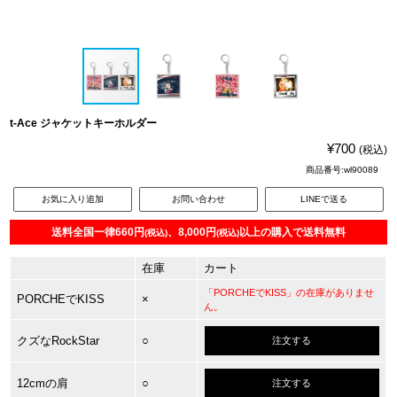
t-Ace ジャケットキーホルダー
¥700
(税込)
商品番号:wl90089
お気に入り追加
お問い合わせ
LINEで送る
送料全国一律660円
、8,000円
以上の購入で送料無料
(税込)
(税込)
在庫
カート
「PORCHEでKISS」の在庫がありませ
PORCHEでKISS
×
ん。
クズなRockStar
○
注文する
12cmの肩
○
注文する