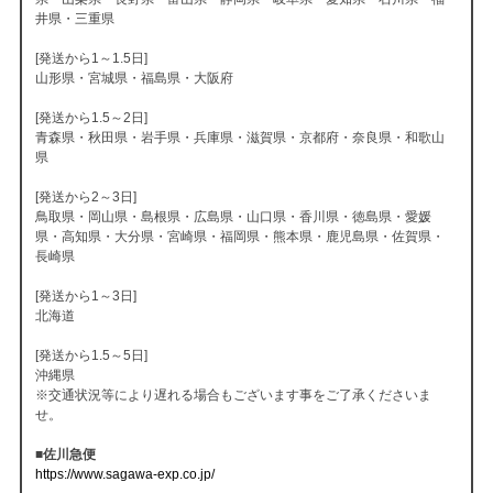
井県・三重県
[発送から1～1.5日]
山形県・宮城県・福島県・大阪府
[発送から1.5～2日]
青森県・秋田県・岩手県・兵庫県・滋賀県・京都府・奈良県・和歌山
県
[発送から2～3日]
鳥取県・岡山県・島根県・広島県・山口県・香川県・徳島県・愛媛
県・高知県・大分県・宮崎県・福岡県・熊本県・鹿児島県・佐賀県・
長崎県
[発送から1～3日]
北海道
[発送から1.5～5日]
沖縄県
※交通状況等により遅れる場合もございます事をご了承くださいま
せ。
■佐川急便
https://www.sagawa-exp.co.jp/