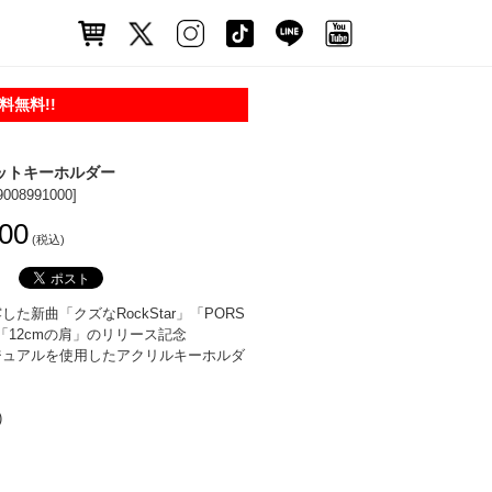
無料!!
ャケットキーホルダー
9008991000]
00
(税込)
た新曲「クズなRockStar」「PORS
」「12cmの肩」のリリース記念
ジュアルを使用したアクリルキーホルダ
)