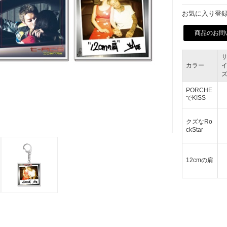
お気に入り登録
商品のお問
カラー
PORCHE
でKISS
クズなRo
ckStar
12cmの肩