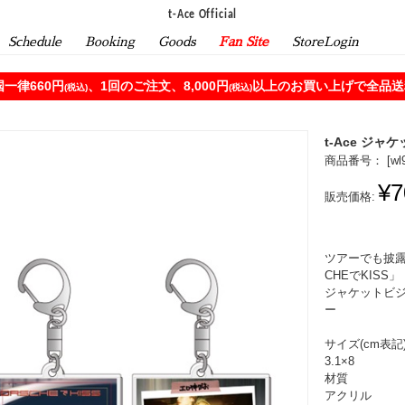
t-Ace Official
Schedule
Booking
Goods
Fan Site
StoreLogin
一律660円
、1回のご注文、8,000円
以上のお買い上げで全品送料
(税込)
(税込)
t-Ace ジ
商品番号： [
wl
¥7
販売価格:
ツアーでも披露し
CHEでKISS
ジャケットビ
ー
サイズ(cm表記
3.1×8
材質
アクリル