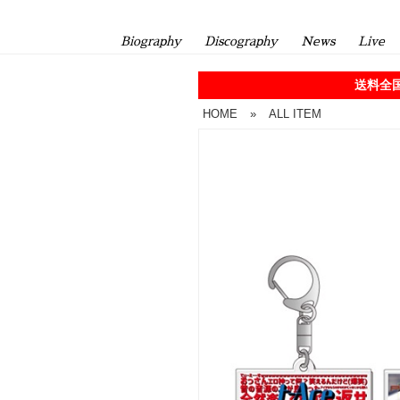
Biography
Discography
News
Live
送料全国
HOME
»
ALL ITEM