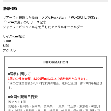
詳細情報
ツアーでも披露した新曲「クズなRockStar」「PORSCHEでKISS」
「12cmの肩」のリリース記念
ジャケットビジュアルを使用したアクリルキーホルダー
サイズ(cm表記)
3.1×8
材質
アクリル
INFORMATION
■送料に関して
1回のご注文金額、8,000円
以上で送料無料となります。
(税込)
1回のご注文金額が8,000円未満の場合、送料は全国一律660円を頂きま
す。
■全国の配達日目安
[発送から1日]
茨城県・新潟県・栃木県・群馬県・千葉県・埼玉県・東京都・神奈川
県・山梨県・長野県・富山県・静岡県・岐阜県・愛知県・石川県・福