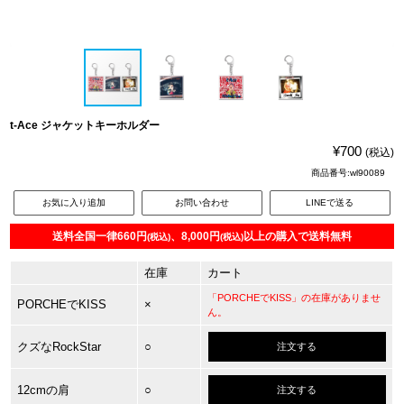
t-Ace ジャケットキーホルダー
¥700
(税込)
商品番号:wl90089
お気に入り追加
お問い合わせ
LINEで送る
送料全国一律660円
、8,000円
以上の購入で送料無料
(税込)
(税込)
在庫
カート
「PORCHEでKISS」の在庫がありませ
PORCHEでKISS
×
ん。
クズなRockStar
○
注文する
12cmの肩
○
注文する