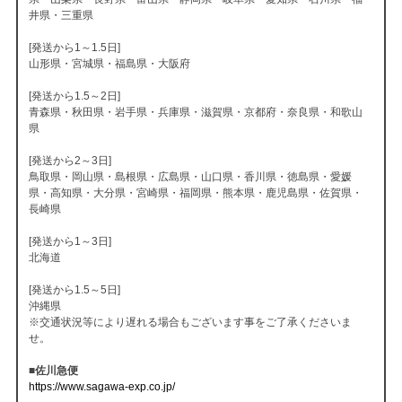
井県・三重県
[発送から1～1.5日]
山形県・宮城県・福島県・大阪府
[発送から1.5～2日]
青森県・秋田県・岩手県・兵庫県・滋賀県・京都府・奈良県・和歌山
県
[発送から2～3日]
鳥取県・岡山県・島根県・広島県・山口県・香川県・徳島県・愛媛
県・高知県・大分県・宮崎県・福岡県・熊本県・鹿児島県・佐賀県・
長崎県
[発送から1～3日]
北海道
[発送から1.5～5日]
沖縄県
※交通状況等により遅れる場合もございます事をご了承くださいま
せ。
■佐川急便
https://www.sagawa-exp.co.jp/