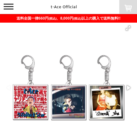
toggle
t-Ace Official
navigation
送料全国一律660円
、8,000円
以上の購入で送料無料!!
(税込)
(税込)