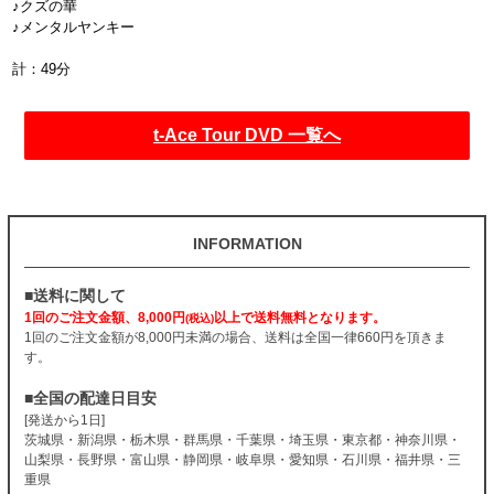
♪クズの華
♪メンタルヤンキー
計：49分
t-Ace Tour DVD 一覧へ
INFORMATION
■送料に関して
1回のご注文金額、8,000円
以上で送料無料となります。
(税込)
1回のご注文金額が8,000円未満の場合、送料は全国一律660円を頂きま
す。
■全国の配達日目安
[発送から1日]
茨城県・新潟県・栃木県・群馬県・千葉県・埼玉県・東京都・神奈川県・
山梨県・長野県・富山県・静岡県・岐阜県・愛知県・石川県・福井県・三
重県