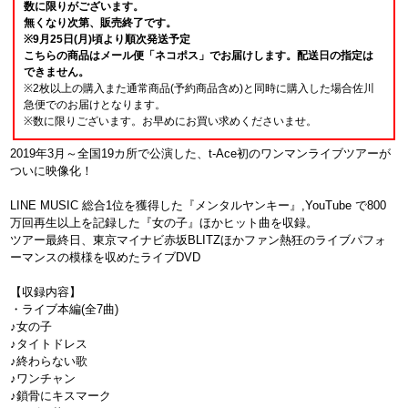
数に限りがございます。
無くなり次第、販売終了です。
※9月25日(月)頃より順次発送予定
こちらの商品はメール便「ネコポス」でお届けします。配送日の指定は
できません。
※2枚以上の購入また通常商品(予約商品含め)と同時に購入した場合佐川
急便でのお届けとなります。
※数に限りございます。お早めにお買い求めくださいませ。
2019年3月～全国19カ所で公演した、t-Ace初のワンマンライブツアーが
ついに映像化！
LINE MUSIC 総合1位を獲得した『メンタルヤンキー』,YouTube で800
万回再生以上を記録した『女の子』ほかヒット曲を収録。
ツアー最終日、東京マイナビ赤坂BLITZほかファン熱狂のライブパフォ
ーマンスの模様を収めたライブDVD
【収録内容】
・ライブ本編(全7曲)
♪女の子
♪タイトドレス
♪終わらない歌
♪ワンチャン
♪鎖骨にキスマーク