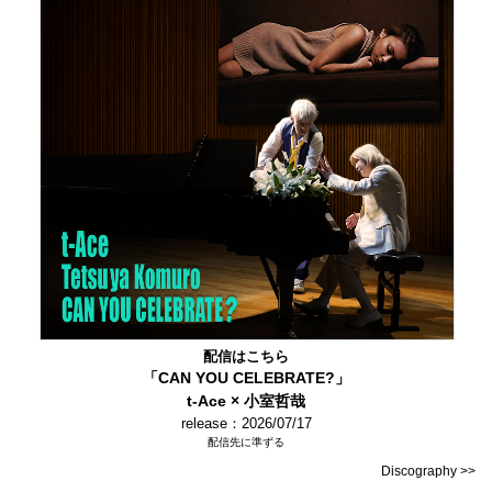
配信はこちら
「CAN YOU CELEBRATE?」
t-Ace × 小室哲哉
release：2026/07/17
配信先に準ずる
Discography >>