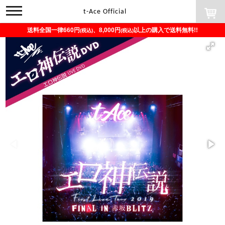
toggle
t-Ace Official
navigation
送料全国一律660円
、8,000円
以上の購入で送料無料!!
(税込)
(税込)