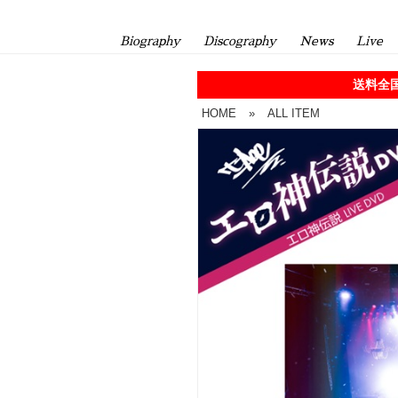
Biography
Discography
News
Live
送料全国
HOME
»
ALL ITEM