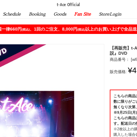
t-Ace Official
Schedule
Booking
Goods
Fan Site
StoreLogin
一律660円
、1回のご注文、8,000円
以上のお買い上げで全品送料
(税込)
(税込)
【再販売】t-Ace
説』DVD
商品番号： [
wl
¥4
販売価格:
こちらの商品は
数に限りがご
無くなり次第
※9月25日(
こちらの商品
す。配送日の
※2枚以上の
購入した場合