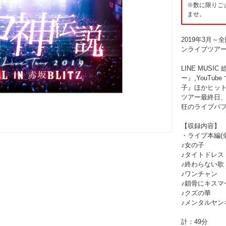
※数に限りご
ませ。
2019年3月～
ンライブツア
LINE MUS
ー』,YouTu
子』ほかヒッ
ツアー最終日、
狂のライブパフ
【収録内容】
・ライブ本編(全
♪女の子
♪タイトドレス
♪終わらない歌
♪ワンチャン
♪鎖骨にキスマ
♪クズの華
♪メンタルヤン
計：49分