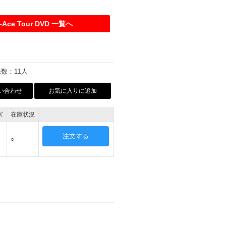
t-Ace Tour DVD 一覧へ
数：11人
い合わせ
お気に入りに追加
ズ
在庫状況
注文する
○