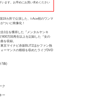
ざいます。お早めにお買い求めください
全国19カ所で公演した、t-Ace初のワンマ
ーがついに映像化！
IC 総合1位を獲得した『メンタルヤンキ
be で800万回再生以上を記録した『女の
ト曲を収録。
東京マイナビ赤坂BLITZほかファン熱
ォーマンスの模様を収めたライブDVD
7曲)
ーク
キー