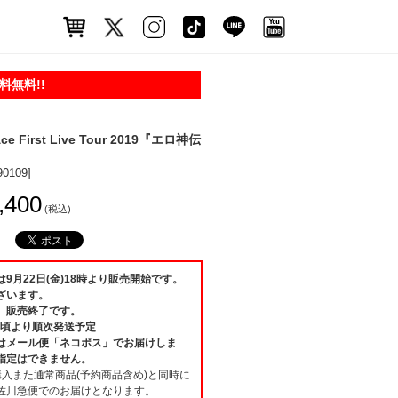
無料!!
 First Live Tour 2019『エロ神伝
90109]
,400
(税込)
9月22日(金)18時より販売開始です。
ざいます。
、販売終了です。
月)頃より順次発送予定
はメール便「ネコポス」でお届けしま
指定はできません。
購入また通常商品(予約商品含め)と同時に
佐川急便でのお届けとなります。