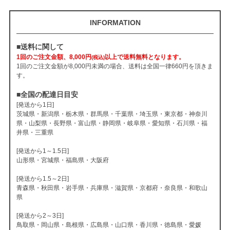
INFORMATION
■送料に関して
1回のご注文金額、8,000円
以上で送料無料となります。
(税込)
1回のご注文金額が8,000円未満の場合、送料は全国一律660円を頂きま
す。
■全国の配達日目安
[発送から1日]
茨城県・新潟県・栃木県・群馬県・千葉県・埼玉県・東京都・神奈川
県・山梨県・長野県・富山県・静岡県・岐阜県・愛知県・石川県・福
井県・三重県
[発送から1～1.5日]
山形県・宮城県・福島県・大阪府
[発送から1.5～2日]
青森県・秋田県・岩手県・兵庫県・滋賀県・京都府・奈良県・和歌山
県
[発送から2～3日]
鳥取県・岡山県・島根県・広島県・山口県・香川県・徳島県・愛媛