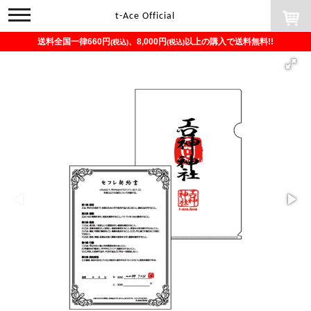
toggle
t-Ace Official
navigation
送料全国一律660円
、8,000円
以上の購入で送料無料!!
(税込)
(税込)