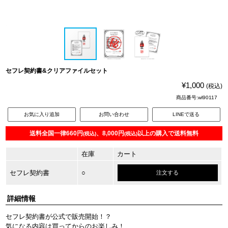
セフレ契約書&クリアファイルセット
¥1,000
(税込)
商品番号:wl90117
お気に入り追加
お問い合わせ
LINEで送る
送料全国一律660円
、8,000円
以上の購入で送料無料
(税込)
(税込)
在庫
カート
セフレ契約書
○
注文する
詳細情報
セフレ契約書が公式で販売開始！？
気になる内容は買ってからのお楽しみ！