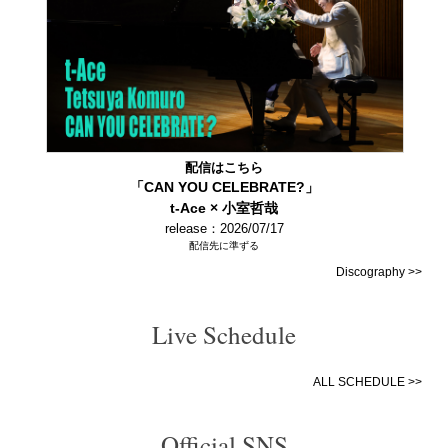
配信はこちら
「CAN YOU CELEBRATE?」
t-Ace × 小室哲哉
release：2026/07/17
配信先に準ずる
Discography >>
Live Schedule
ALL SCHEDULE >>
Official SNS