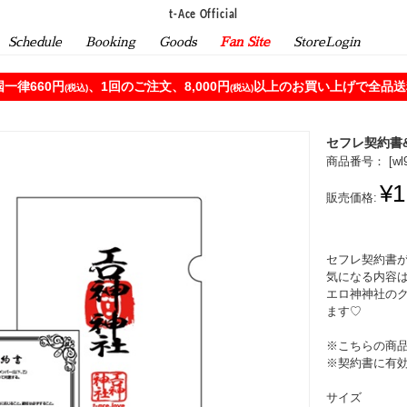
t-Ace Official
Schedule
Booking
Goods
Fan Site
StoreLogin
一律660円
、1回のご注文、8,000円
以上のお買い上げで全品送料
(税込)
(税込)
セフレ契約書
商品番号： [
wl
¥1
販売価格:
セフレ契約書
気になる内容
エロ神神社の
ます♡
※こちらの商
※契約書に有
サイズ