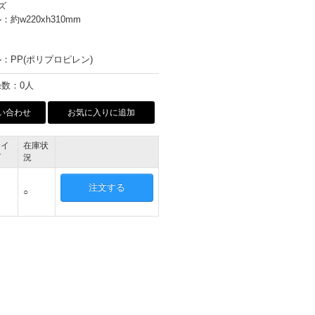
ズ
約w220xh310mm
：PP(ポリプロピレン)
数：0人
い合わせ
お気に入りに追加
サイ
在庫状
ズ
況
注文する
○