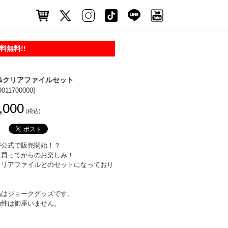
無料!!
&クリアファイルセット
9011700000]
,000
(税込)
が公式で販売開始！？
は買ってからのお楽しみ！
クリアファイルとのセットになっており
品はジョークグッズです。
効性は御座いません。