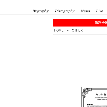
Biography
Discography
News
Live
送料全国
HOME
»
OTHER