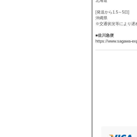
北海道
[発送から1.5～5日]
沖縄県
※交通状況等により遅
■佐川急便
https://www.sagawa-exp