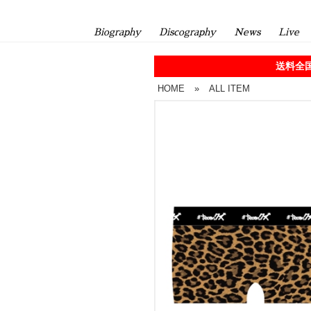
Biography
Discography
News
Live
送料全国
HOME
»
ALL ITEM