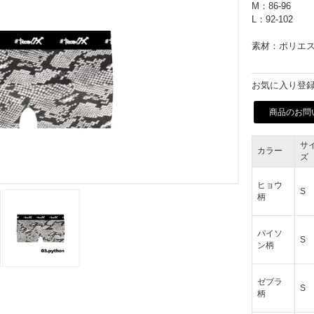
M：86-96
L：92-102
素材：ポリエス
お気に入り登録
商品のお問
サ
カラー
ズ
ヒョウ
S
柄
パイソ
S
ン柄
ゼブラ
S
柄