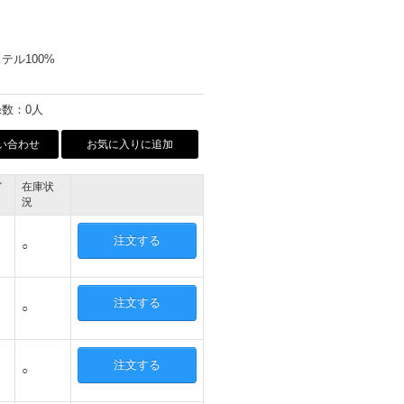
テル100%
数：0人
い合わせ
お気に入りに追加
イ
在庫状
況
注文する
○
注文する
○
注文する
○