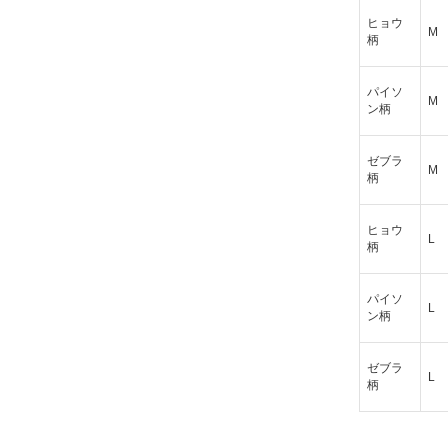
ヒョウ
M
柄
パイソ
M
ン柄
ゼブラ
M
柄
ヒョウ
L
柄
パイソ
L
ン柄
ゼブラ
L
柄