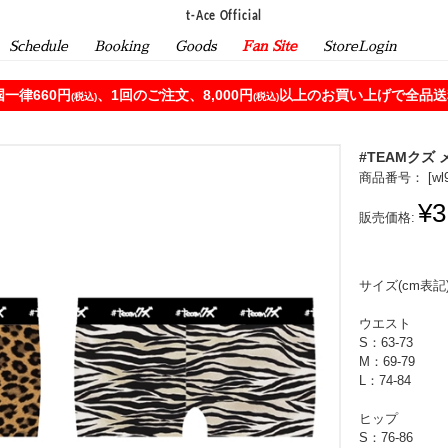
t-Ace Official
Schedule
Booking
Goods
Fan Site
StoreLogin
一律660円
、1回のご注文、8,000円
以上のお買い上げで全品送料
(税込)
(税込)
#TEAMクズ
商品番号： [
wl
¥3
販売価格:
サイズ(cm表記
ウエスト
S：63-73
M：69-79
L：74-84
ヒップ
S：76-86