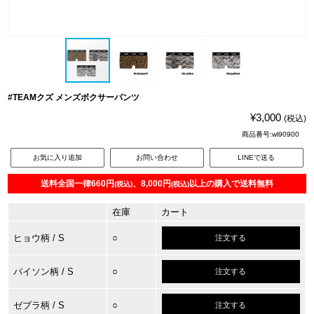
#TEAMクズ メンズボクサーパンツ
¥3,000
(税込)
商品番号:wl90900
お気に入り追加
お問い合わせ
LINEで送る
送料全国一律660円
、8,000円
以上の購入で送料無料
(税込)
(税込)
在庫
カート
ヒョウ柄
/ S
○
注文する
パイソン柄
/ S
○
注文する
ゼブラ柄
/ S
○
注文する