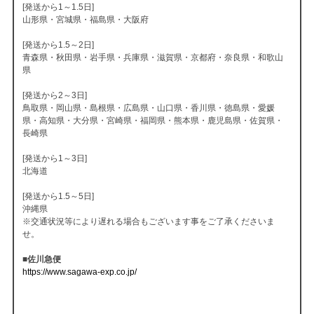
[発送から1～1.5日]
山形県・宮城県・福島県・大阪府
[発送から1.5～2日]
青森県・秋田県・岩手県・兵庫県・滋賀県・京都府・奈良県・和歌山
県
[発送から2～3日]
鳥取県・岡山県・島根県・広島県・山口県・香川県・徳島県・愛媛
県・高知県・大分県・宮崎県・福岡県・熊本県・鹿児島県・佐賀県・
長崎県
[発送から1～3日]
北海道
[発送から1.5～5日]
沖縄県
※交通状況等により遅れる場合もございます事をご了承くださいま
せ。
■佐川急便
https://www.sagawa-exp.co.jp/