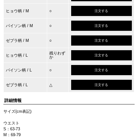
ヒョウ柄
/ M
○
注文する
パイソン柄
/ M
○
注文する
ゼブラ柄
/ M
○
注文する
残りわず
ヒョウ柄
/ L
注文する
か
パイソン柄
/ L
○
注文する
ゼブラ柄
/ L
△
注文する
詳細情報
サイズ(cm表記)
ウエスト
S：63-73
M：69-79