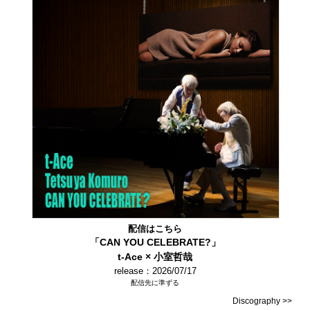
配信はこちら
「CAN YOU CELEBRATE?」
t-Ace × 小室哲哉
release：2026/07/17
配信先に準ずる
Discography >>