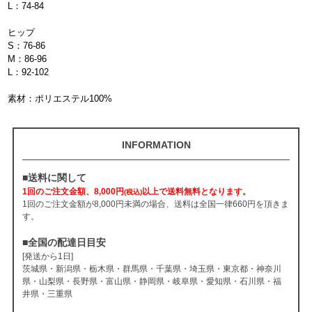
L：74-84
ヒップ
S：76-86
M：86-96
L：92-102
素材：ポリエステル100%
INFORMATION
■送料に関して
1回のご注文金額、8,000円
以上で送料無料となります。
(税込)
1回のご注文金額が8,000円未満の場合、送料は全国一律660円を頂きま
す。
■全国の配達日目安
[発送から1日]
茨城県・新潟県・栃木県・群馬県・千葉県・埼玉県・東京都・神奈川
県・山梨県・長野県・富山県・静岡県・岐阜県・愛知県・石川県・福
井県・三重県