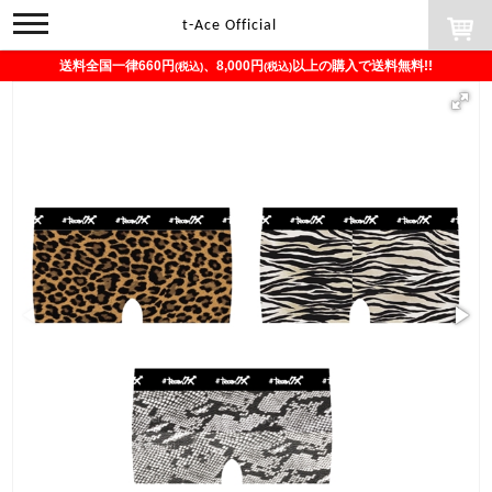
toggle
t-Ace Official
navigation
送料全国一律660円
、8,000円
以上の購入で送料無料!!
(税込)
(税込)