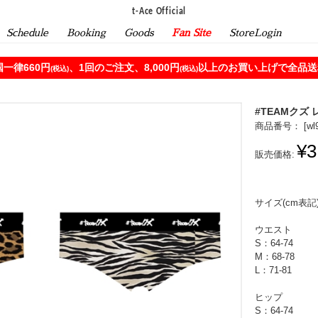
t-Ace Official
Schedule
Booking
Goods
Fan Site
StoreLogin
一律660円
、1回のご注文、8,000円
以上のお買い上げで全品送料
(税込)
(税込)
#TEAMクズ
商品番号： [
wl
¥3
販売価格:
サイズ(cm表記
ウエスト
S：64-74
M：68-78
L：71-81
ヒップ
S：64-74