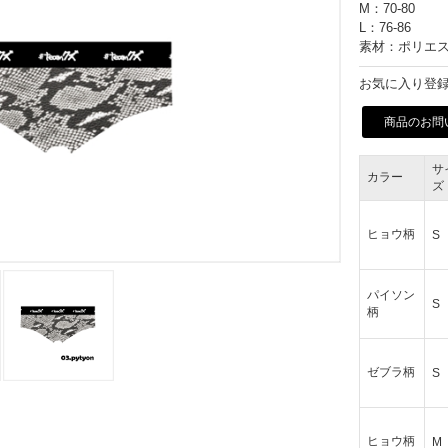
M：70-80
L：76-86
素材：ポリエス
お気に入り登録
商品のお問
サ
カラー
ズ
ヒョウ柄
S
パイソン
S
柄
ゼブラ柄
S
ヒョウ柄
M