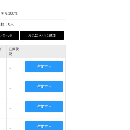
テル100%
数：0人
い合わせ
お気に入りに追加
イ
在庫状
況
注文する
○
注文する
○
注文する
○
注文する
○