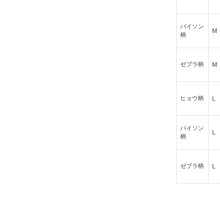
パイソン
M
柄
ゼブラ柄
M
ヒョウ柄
L
パイソン
L
柄
ゼブラ柄
L