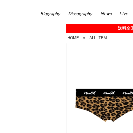
Biography
Discography
News
Live
送料全国
HOME
»
ALL ITEM