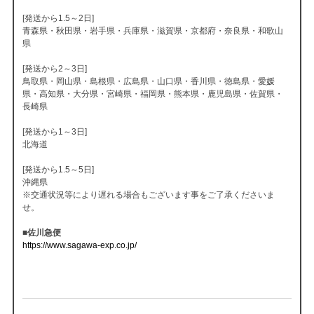
[発送から1.5～2日]
青森県・秋田県・岩手県・兵庫県・滋賀県・京都府・奈良県・和歌山
県
[発送から2～3日]
鳥取県・岡山県・島根県・広島県・山口県・香川県・徳島県・愛媛
県・高知県・大分県・宮崎県・福岡県・熊本県・鹿児島県・佐賀県・
長崎県
[発送から1～3日]
北海道
[発送から1.5～5日]
沖縄県
※交通状況等により遅れる場合もございます事をご了承くださいま
せ。
■佐川急便
https://www.sagawa-exp.co.jp/