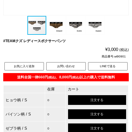
#TEAMクズ レディースボクサーパンツ
¥3,000
(税込)
商品番号:wl90901
お気に入り追加
お問い合わせ
LINEで送る
送料全国一律660円
、8,000円
以上の購入で送料無料
(税込)
(税込)
在庫
カート
ヒョウ柄
/ S
○
注文する
パイソン柄
/ S
○
注文する
ゼブラ柄
/ S
○
注文する