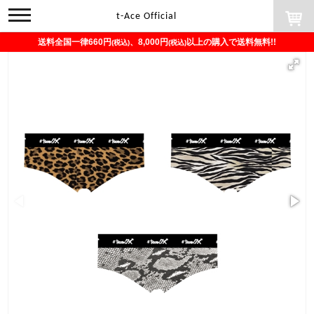
toggle
t-Ace Official
navigation
送料全国一律660円
、8,000円
以上の購入で送料無料!!
(税込)
(税込)