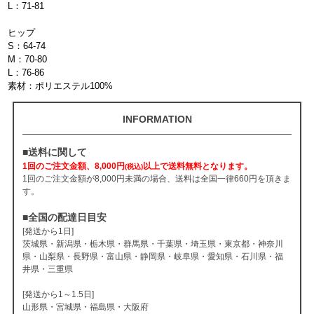
L：71-81
ヒップ
S：64-74
M：70-80
L：76-86
素材：ポリエステル100%
INFORMATION
■送料に関して
1回のご注文金額、8,000円
以上で送料無料となります。
(税込)
1回のご注文金額が8,000円未満の場合、送料は全国一律660円を頂きま
す。
■全国の配達日目安
[発送から1日]
茨城県・新潟県・栃木県・群馬県・千葉県・埼玉県・東京都・神奈川
県・山梨県・長野県・富山県・静岡県・岐阜県・愛知県・石川県・福
井県・三重県
[発送から1～1.5日]
山形県・宮城県・福島県・大阪府