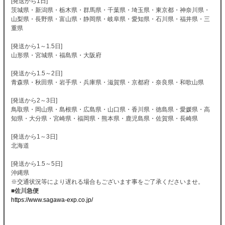
[発送から1日]
茨城県・新潟県・栃木県・群馬県・千葉県・埼玉県・東京都・神奈川県・
山梨県・長野県・富山県・静岡県・岐阜県・愛知県・石川県・福井県・三
重県
[発送から1～1.5日]
山形県・宮城県・福島県・大阪府
[発送から1.5～2日]
青森県・秋田県・岩手県・兵庫県・滋賀県・京都府・奈良県・和歌山県
[発送から2～3日]
鳥取県・岡山県・島根県・広島県・山口県・香川県・徳島県・愛媛県・高
知県・大分県・宮崎県・福岡県・熊本県・鹿児島県・佐賀県・長崎県
[発送から1～3日]
北海道
[発送から1.5～5日]
沖縄県
※交通状況等により遅れる場合もございます事をご了承くださいませ。
■佐川急便
https://www.sagawa-exp.co.jp/