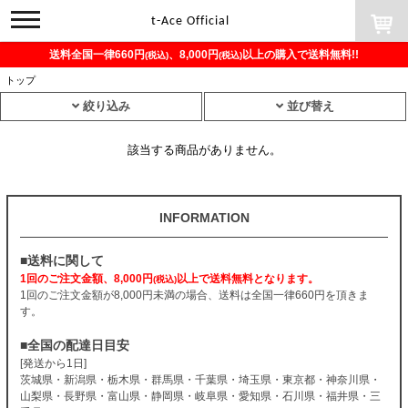
toggle
t-Ace Official
navigation
送料全国一律660円
、8,000円
以上の購入で送料無料!!
(税込)
(税込)
トップ
絞り込み
並び替え
該当する商品がありません。
INFORMATION
■送料に関して
1回のご注文金額、8,000円
以上で送料無料となります。
(税込)
1回のご注文金額が8,000円未満の場合、送料は全国一律660円を頂きま
す。
■全国の配達日目安
[発送から1日]
茨城県・新潟県・栃木県・群馬県・千葉県・埼玉県・東京都・神奈川県・
山梨県・長野県・富山県・静岡県・岐阜県・愛知県・石川県・福井県・三