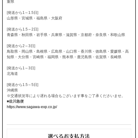
重県
[発送から1～1.5日]
山形県・宮城県・福島県・大阪府
[発送から1.5～2日]
青森県・秋田県・岩手県・兵庫県・滋賀県・京都府・奈良県・和歌山県
[発送から2～3日]
鳥取県・岡山県・島根県・広島県・山口県・香川県・徳島県・愛媛県・高
知県・大分県・宮崎県・福岡県・熊本県・鹿児島県・佐賀県・長崎県
[発送から1～3日]
北海道
[発送から1.5～5日]
沖縄県
※交通状況等により遅れる場合もございます事をご了承くださいませ。
■佐川急便
https://www.sagawa-exp.co.jp/