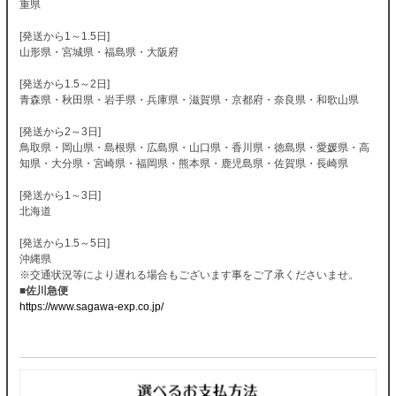
重県
[発送から1～1.5日]
山形県・宮城県・福島県・大阪府
[発送から1.5～2日]
青森県・秋田県・岩手県・兵庫県・滋賀県・京都府・奈良県・和歌山県
[発送から2～3日]
鳥取県・岡山県・島根県・広島県・山口県・香川県・徳島県・愛媛県・高
知県・大分県・宮崎県・福岡県・熊本県・鹿児島県・佐賀県・長崎県
[発送から1～3日]
北海道
[発送から1.5～5日]
沖縄県
※交通状況等により遅れる場合もございます事をご了承くださいませ。
■佐川急便
https://www.sagawa-exp.co.jp/