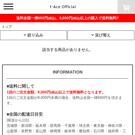
toggle
t-Ace Official
navigation
送料全国一律660円
、8,000円
以上の購入で送料無料!!
(税込)
(税込)
トップ
絞り込み
並び替え
該当する商品がありません。
INFORMATION
■送料に関して
1回のご注文金額、8,000円
以上で送料無料となります。
(税込)
1回のご注文金額が8,000円未満の場合、送料は全国一律660円を頂きま
す。
■全国の配達日目安
[発送から1日]
茨城県・新潟県・栃木県・群馬県・千葉県・埼玉県・東京都・神奈川県・
山梨県・長野県・富山県・静岡県・岐阜県・愛知県・石川県・福井県・三