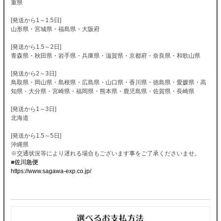
重県
[発送から1～1.5日]
山形県・宮城県・福島県・大阪府
[発送から1.5～2日]
青森県・秋田県・岩手県・兵庫県・滋賀県・京都府・奈良県・和歌山県
[発送から2～3日]
鳥取県・岡山県・島根県・広島県・山口県・香川県・徳島県・愛媛県・高
知県・大分県・宮崎県・福岡県・熊本県・鹿児島県・佐賀県・長崎県
[発送から1～3日]
北海道
[発送から1.5～5日]
沖縄県
※交通状況等により遅れる場合もございます事をご了承くださいませ。
■佐川急便
https://www.sagawa-exp.co.jp/