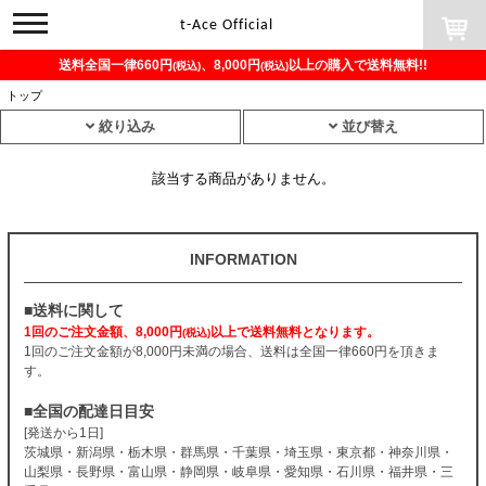
toggle
t-Ace Official
navigation
送料全国一律660円
、8,000円
以上の購入で送料無料!!
(税込)
(税込)
トップ
絞り込み
並び替え
該当する商品がありません。
INFORMATION
■送料に関して
1回のご注文金額、8,000円
以上で送料無料となります。
(税込)
1回のご注文金額が8,000円未満の場合、送料は全国一律660円を頂きま
す。
■全国の配達日目安
[発送から1日]
茨城県・新潟県・栃木県・群馬県・千葉県・埼玉県・東京都・神奈川県・
山梨県・長野県・富山県・静岡県・岐阜県・愛知県・石川県・福井県・三