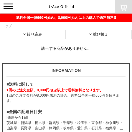
toggle
t-Ace Official
navigation
送料全国一律660円
、8,000円
以上の購入で送料無料!!
(税込)
(税込)
トップ
絞り込み
並び替え
該当する商品がありません。
INFORMATION
■送料に関して
1回のご注文金額、8,000円
以上で送料無料となります。
(税込)
1回のご注文金額が8,000円未満の場合、送料は全国一律660円を頂きま
す。
■全国の配達日目安
[発送から1日]
茨城県・新潟県・栃木県・群馬県・千葉県・埼玉県・東京都・神奈川県・
山梨県・長野県・富山県・静岡県・岐阜県・愛知県・石川県・福井県・三