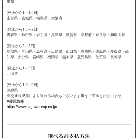
重県
[発送から1～1.5日]
山形県・宮城県・福島県・大阪府
[発送から1.5～2日]
青森県・秋田県・岩手県・兵庫県・滋賀県・京都府・奈良県・和歌山県
[発送から2～3日]
鳥取県・岡山県・島根県・広島県・山口県・香川県・徳島県・愛媛県・高
知県・大分県・宮崎県・福岡県・熊本県・鹿児島県・佐賀県・長崎県
[発送から1～3日]
北海道
[発送から1.5～5日]
沖縄県
※交通状況等により遅れる場合もございます事をご了承くださいませ。
■佐川急便
https://www.sagawa-exp.co.jp/