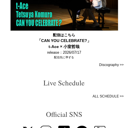
配信はこちら
「CAN YOU CELEBRATE?」
t-Ace × 小室哲哉
release：2026/07/17
配信先に準ずる
Discography >>
Live Schedule
ALL SCHEDULE >>
Official SNS