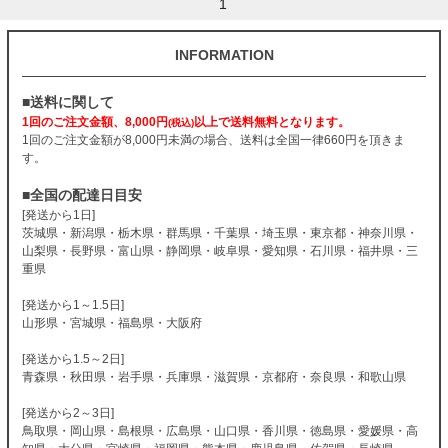
1
INFORMATION
■送料に関して
1回のご注文金額、8,000円
以上で送料無料となります。
(税込)
1回のご注文金額が8,000円未満の場合、送料は全国一律660円を頂きま
す。
■全国の配達日目安
[発送から1日]
茨城県・新潟県・栃木県・群馬県・千葉県・埼玉県・東京都・神奈川県・
山梨県・長野県・富山県・静岡県・岐阜県・愛知県・石川県・福井県・三
重県
[発送から1～1.5日]
山形県・宮城県・福島県・大阪府
[発送から1.5～2日]
青森県・秋田県・岩手県・兵庫県・滋賀県・京都府・奈良県・和歌山県
[発送から2～3日]
鳥取県・岡山県・島根県・広島県・山口県・香川県・徳島県・愛媛県・高