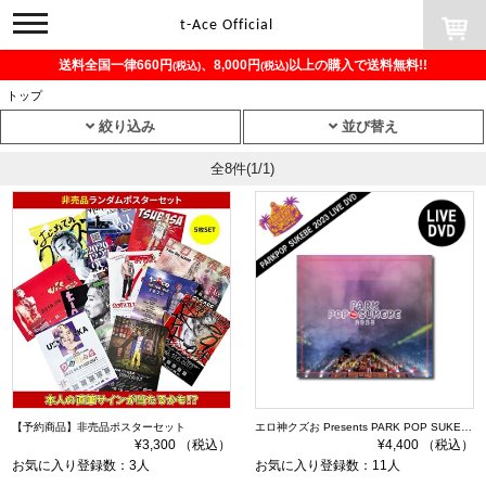
toggle
t-Ace Official
navigation
送料全国一律660円
、8,000円
以上の購入で送料無料!!
(税込)
(税込)
トップ
絞り込み
並び替え
全8件
(1/1)
【予約商品】非売品ポスターセット
エロ神クズお Presents PARK POP SUKEBE 2023 ～今夜もダレかと～ DVD
¥3,300 （税込）
¥4,400 （税込）
お気に入り登録数：3人
お気に入り登録数：11人